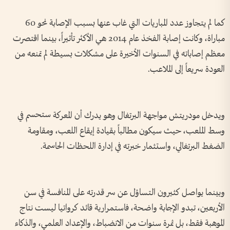
كما لم يتجاوز عدد المباريات التي غاب عنها بسبب الإصابة نحو 60
مباراة، وكانت إصابة الفخذ عام 2014 هي الأكثر تأثيراً، بينما اقتصرت
معظم إصاباته في السنوات الأخيرة على مشكلات بسيطة لم تمنعه من
العودة سريعاً إلى الملاعب.
ويدخل مودريتش مواجهة البرتغال وهو يدرك أن المعركة ستحسم في
وسط الملعب، حيث سيكون مطالباً بقيادة إيقاع اللعب، ومقاومة
الضغط البرتغالي، واستثمار خبرته في إدارة اللحظات الحاسمة.
وبينما يواصل كثيرون التساؤل عن سر قدرته على المنافسة في سن
الأربعين، تبدو الإجابة واضحة، فاستمرارية قائد كرواتيا ليست نتاج
الموهبة فقط، بل ثمرة سنوات من الانضباط، والإعداد العلمي، والذكاء