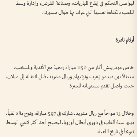
ليواصل التحكم في إيقاع المباريات، وصناعة الفرص، وإدارة وسط
الملعب بالكفاءة نفسها التي عرف بها طوال مسيرته.
أرقام نادرة
خاض مودريتش أكثر من 1150 مباراة رسمية مع الأندية والمنتخب،
متنقلاً بين دينامو زغرب وتوتنهام وريال مدريد، قبل انتقاله إلى ميلان،
حيث واصل تقديم مستوياته المميزة.
وخلال 13 موسماً مع ريال مدريد، شارك في 597 مباراة، وتوج بـ28 لقباً،
بينها ستة ألقاب في دوري أبطال أوروبا، ليصبح أحد أكثر لاعبي الوسط
تتويجاً في تاريخ اللعبة.