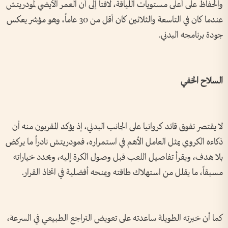
والحفاظ على أعلى مستويات اللياقة، لافتاً إلى أن العمر الأيضي لمودريتش
عندما كان في التاسعة والثلاثين كان أقل من 30 عاماً، وهو مؤشر يعكس
جودة برنامجه البدني.
السلاح الخفي
لا يقتصر تفوق قائد كرواتيا على الجانب البدني، إذ يؤكد المقربون منه أن
ذكاءه الكروي يمثل العامل الأهم في استمراره، فمودريتش نادراً ما يركض
بلا هدف، ويقرأ تفاصيل اللعب قبل وصول الكرة إليه، ويحدد خياراته
مسبقاً، ما يقلل من استهلاك طاقته ويمنحه أفضلية في اتخاذ القرار.
كما أن خبرته الطويلة ساعدته على تعويض التراجع الطبيعي في السرعة،