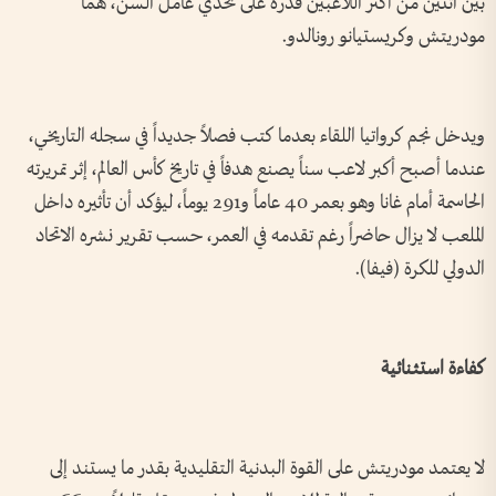
بين اثنين من أكثر اللاعبين قدرة على تحدي عامل السن، هما
مودريتش وكريستيانو رونالدو.
ويدخل نجم كرواتيا اللقاء بعدما كتب فصلاً جديداً في سجله التاريخي،
عندما أصبح أكبر لاعب سناً يصنع هدفاً في تاريخ كأس العالم، إثر تمريرته
الحاسمة أمام غانا وهو بعمر 40 عاماً و291 يوماً، ليؤكد أن تأثيره داخل
الملعب لا يزال حاضراً رغم تقدمه في العمر، حسب تقرير نشره الاتحاد
الدولي للكرة (فيفا).
كفاءة استثنائية
لا يعتمد مودريتش على القوة البدنية التقليدية بقدر ما يستند إلى