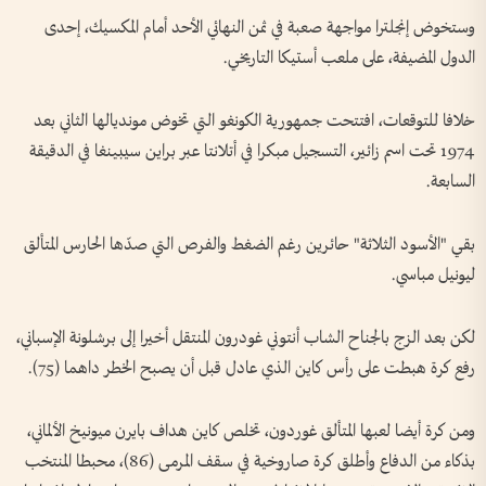
وستخوض إنجلترا مواجهة صعبة في ثمن النهائي الأحد أمام المكسيك، إحدى
الدول المضيفة، على ملعب أستيكا التاريخي.
خلافا للتوقعات، افتتحت جمهورية الكونغو التي تخوض مونديالها الثاني بعد
1974 تحت اسم زائير، التسجيل مبكرا في أتلانتا عبر براين سيبينغا في الدقيقة
السابعة.
بقي "الأسود الثلاثة" حائرين رغم الضغط والفرص التي صدّها الحارس المتألق
ليونيل مباسي.
لكن بعد الزج بالجناح الشاب أنتوني غودرون المنتقل أخيرا إلى برشلونة الإسباني،
رفع كرة هبطت على رأس كاين الذي عادل قبل أن يصبح الخطر داهما (75).
ومن كرة أيضا لعبها المتألق غوردون، تخلص كاين هداف بايرن ميونيخ الألماني،
بذكاء من الدفاع وأطلق كرة صاروخية في سقف المرمى (86)، محبطا المنتخب