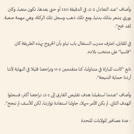
وأضاف "عند التعادل 2-2، في الدقيقة 120 أو حتى بعدها، تكون متعبا، وكان
يوري يشعر بذلك بدنيا، ومع ذلك ذهب وسجل تلك الركلة، وهي مهمة صعبة.
لقد نجح".
في المقابل، اعترف مدرب السنغال باب تياو بأن الخروج بهذه الطريقة كان
"قاسيا" على منتخب بلاده.
تابع "كانت المباراة في متناولنا، كنا متقدمين 2-0 وتراجعنا قليلا في النهاية لأننا
أردنا حماية النتيجة".
وأضاف "عندما استقبلنا هدف تقليص الفارق إلى 1-2، تراجعنا أكثر، فسجلوا
الهدف الثاني. لم يكن الأمر سهلا، حاولنا استعادة توازننا، لكن للأسف لم ننجح".
- عدة عصافير للولايات المتحدة