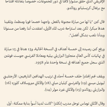
الإفريقي الذي حقق مشوارا لافتا في دور المجموعات، خصوصا بتعادله افتتاحا
مع برتغال كريستيانو رونالدو.
قال كين "يا لها من مباراة مجنونة بالفعل. واجهنا خصما قويا ومنظما، وتلقينا
هدفا مبكرا. لكن بعد استراحة شرب الماء الأولى، اعتقدت أننا رفعنا من مستوانا
وبدأنا نلعب بشكل أفضل".
ورفع كين رصيده إلى خمسة أهداف في النسخة الحالية، و13 هدفا في 15 مباراة
في نهائيات كأس العالم، متجاوزا البرازيلي بيليه ومعادلا الفرنسي جوست فونتين
الذي سجل جميع أهدافه في نسخة واحدة عام 1958.
ويقف نجم إنجلترا خلف خمسة أسماء في ترتيب الهدافين التاريخيين: الأرجنتيني
ليونيل ميسي (19) والفرنسي كيليان مبابي (18) والألماني ميروسلاف كلوزه (16)
والبرازيلي رونالدو (15) والألماني غيرد مولر (14).
وقال الألماني توماس توخل مدرب إنكلترا "كانت لدينا أسوأ بداية ممكنة: أول