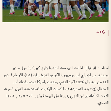
وكالات
احتاجت إنجلترا إلى الحاسة التهديفية لقائدها هاري كين كي يُسجّل مرتين
وينقذها من الإحراج أمام جمهورية الكونغو الديموقراطية (2-1)، الأربعاء في دور
الـ32 من مونديال 2026 لكرة القدم، وحققت بلجيكا عودة مذهلة أمام
السنغال (3-2 بعد التمديد)، فيما أكملت الولايات المتحدة عقد الدول المضيفة
الثلاث المتأهلة إلى ثمن النهائي بفوزها على البوسنة والهرسك 2-0 رغم نقصها
العددي.