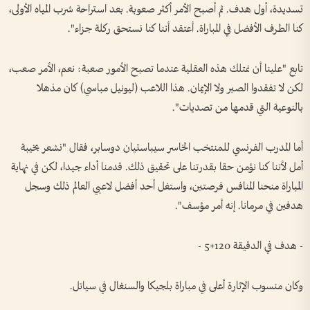
تسديدة، أول هدف. ثم أصبح الأمر أكثر صعوبة. بعد استراحة شرب المياه الأولى،
كنا الطرف الأفضل في المباراة. أعتقد أننا كنا نستحق ركلة جزاء".
تابع "علينا أن نمتلك هذه العقلية عندما تصبح الأمور صعبة: نعم، الأمر صعب،
لكن لا تفقدوا الصبر ولا الإيمان. هذا اللاعب (ليونيل مباسي) كان مذهلا
بالنوعية التي قدمها من تصديات".
أما المدرب الفرنسي للمنتخب الخاسر سيباستيان دوسابر، فقال "نشعر بخيبة
أمل لأننا كنا نؤمن حقا بقدرتنا على تحقيق ذلك. قدمنا أداء جيدا، لكن في نهاية
المباراة منحنا المنافس فرصتين، واستغل أحد أفضل لاعبي العالم ذلك وسجل
هدفين في مرمانا. إنه أمر مؤسف".
- هدف في الدقيقة 120+5 -
وكان منسوب الإثارة أعلى في مباراة بلجيكا والسنغال في سياتل.