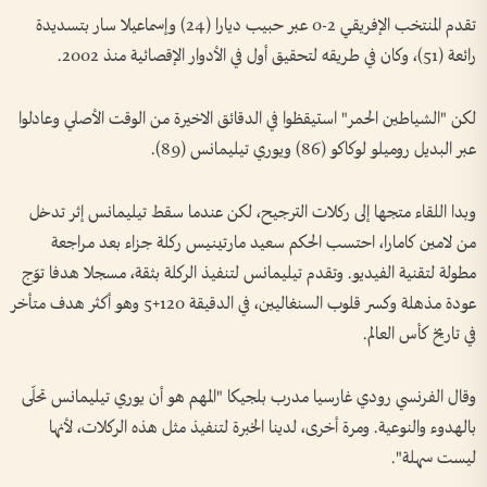
تقدم المنتخب الإفريقي 2-0 عبر حبيب ديارا (24) وإسماعيلا سار بتسديدة
رائعة (51)، وكان في طريقه لتحقيق أول في الأدوار الإقصائية منذ 2002.
لكن "الشياطين الحمر" استيقظوا في الدقائق الاخيرة من الوقت الأصلي وعادلوا
عبر البديل روميلو لوكاكو (86) ويوري تيليمانس (89).
وبدا اللقاء متجها إلى ركلات الترجيح، لكن عندما سقط تيليمانس إثر تدخل
من لامين كامارا، احتسب الحكم سعيد مارتينيس ركلة جزاء بعد مراجعة
مطولة لتقنية الفيديو. وتقدم تيليمانس لتنفيذ الركلة بثقة، مسجلا هدفا توّج
عودة مذهلة وكسر قلوب السنغاليين، في الدقيقة 120+5 وهو أكثر هدف متأخر
في تاريخ كأس العالم.
وقال الفرنسي رودي غارسيا مدرب بلجيكا "المهم هو أن يوري تيليمانس تحلّى
بالهدوء والنوعية. ومرة أخرى، لدينا الخبرة لتنفيذ مثل هذه الركلات، لأنها
ليست سهلة".