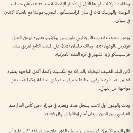
وحققت الولايات فوزها الأول في الأدوار الإقصائية منذ 2002، على حساب
البوسنة والهرسك 2-0 في سان فرانسيسكو، ، لتضرب موعدا مع بلجيكا الاثنين
في سياتل.
ويدين منتخب المدرب الأرجنتيني ماوريسيو بوكيتينو بعبوره لهدفي الثنائي
فولارين بالوغون (45) ومالك تيلمان (82)، على الملعب التابع لفريق سان
فرانسيسكو 49 الشهير في كرة القدم الأميركية.
لكن البلد المضيف للبطولة بالشراكة مع المكسيك وكندا، أكمل المواجهة بعشرة
لاعبين بعد طرد بالوغون ببطاقة حمراء مباشرة في الدقيقة 64، ليغيب عن
مواجهة ثمن النهائي.
وبات بالوغون أول لاعب يسجل هدفا ويُطرد في مباراة ضمن كأس العالم منذ
الفرنسي زين الدين زيدان أمام إيطاليا في نهائي 2006.
قال النجم الأميركي كريستيان بوليسيك الذي تعافى من إصابته "كان علينا أن