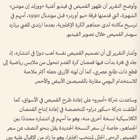
وأوضح التقرير أن ظهور القميص في فيديو أغنية «وورلد إن موشن»
الشهيرة، التي قدمتها فرقة «نيو أوردر» قبل مونديال 1990، أسهم في
ترسيخ مكانته لدى جماهير الكرة الإنجليزية، بعدما ارتدى المغني برنارد
سومنر القميص خلال تصوير الفيديو.
وأشار التقرير إلى أن تصميم القميص نفسه لعب دورًا في انتشاره، إذ
جاء في فترة بدأت فيها قمصان كرة القدم تتحول من ملابس رياضية إلى
قطع ذات طابع عصري، كما أن لونه الأزرق جعله أكثر ملاءمة
للاستخدام اليومي مقارنة بالقميصين الأبيض والأحمر.
وساعدت شركة «أمبرو» على إعادة طرح القميص في الأسواق، كما
أطلقت شركة «سكور دراو» المتخصصة في إعادة إنتاج القمصان
الكلاسيكية نسخة أخرى منه، وهو ما أسهم في انتشاره مجددًا بين
الجماهير، خاصة أن سعر النسخة الجديدة يقل بنحو النصف عن سعر
القميص الرسمي الحالي لمنتخب إنجلترا، وهو ما زاد من الإقبال عليه بين