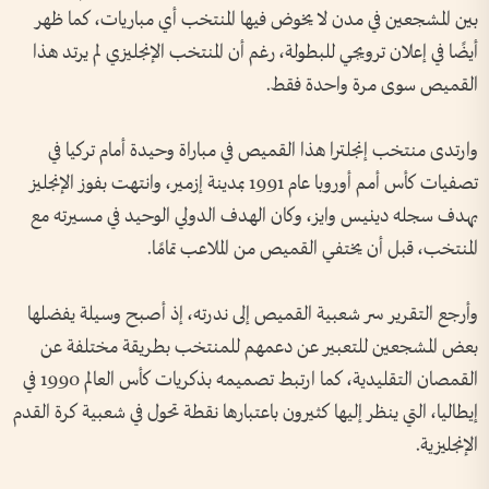
بين المشجعين في مدن لا يخوض فيها المنتخب أي مباريات، كما ظهر
أيضًا في إعلان ترويجي للبطولة، رغم أن المنتخب الإنجليزي لم يرتد هذا
القميص سوى مرة واحدة فقط.
وارتدى منتخب إنجلترا هذا القميص في مباراة وحيدة أمام تركيا في
تصفيات كأس أمم أوروبا عام 1991 بمدينة إزمير، وانتهت بفوز الإنجليز
بهدف سجله دينيس وايز، وكان الهدف الدولي الوحيد في مسيرته مع
المنتخب، قبل أن يختفي القميص من الملاعب تمامًا.
وأرجع التقرير سر شعبية القميص إلى ندرته، إذ أصبح وسيلة يفضلها
بعض المشجعين للتعبير عن دعمهم للمنتخب بطريقة مختلفة عن
القمصان التقليدية، كما ارتبط تصميمه بذكريات كأس العالم 1990 في
إيطاليا، التي ينظر إليها كثيرون باعتبارها نقطة تحول في شعبية كرة القدم
الإنجليزية.