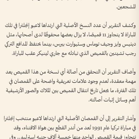
المشجعين.
وكشف التقرير أن عدد النسخ الأصلية التي ارتداها لاعبو إنجلترا في تلك
المباراة لا يتجاوز 11 قميصًا، لا يزال بعضها محفوظًا لدى أصحابها، مثل
دينيس وايز وجيف توماس وستيوارت بيرس، بينما يحتفظ المدافع التركي
رجب تشيتين بالقميص الذي تبادله مع جاري لينيكر عقب المباراة.
وأضاف التقرير أن التحقق من أصالة أي نسخة من هذا القميص يعد
مهمة معقدة، لعدم وجود علامات تعريفية واضحة على القمصان في
تلك الفترة، ما يجعل تاريخ انتقال القميص بين الملاك والصور الأرشيفية
أهم وسائل إثبات أصالته.
وأشار التقرير إلى أن القمصان الأصلية التي ارتداها لاعبو منتخب إنجلترا
في مباراة تركيا عام 1991 تُعد من أندر القطع بين هواة الاقتناء، وقد
تتجاوز قيمة القميص الواحد منها خمسة آلاف جنيه إسترليني.. وفي