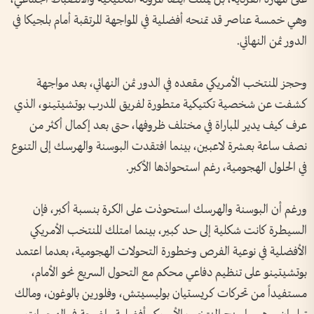
وهي خمسة عناصر قد تمنحه أفضلية في المواجهة المرتقبة أمام بلجيكا في
الدور ثمن النهائي.
وحجز المنتخب الأمريكي مقعده في الدور ثمن النهائي، بعد مواجهة
كشفت عن شخصية تكتيكية متطورة لفريق المدرب بوتشيتينو، الذي
عرف كيف يدير المباراة في مختلف ظروفها، حتى بعد إكمال أكثر من
نصف ساعة بعشرة لاعبين، بينما افتقدت البوسنة والهرسك إلى التنوع
في الحلول الهجومية، رغم استحواذها الأكبر.
ورغم أن البوسنة والهرسك استحوذت على الكرة بنسبة أكبر، فإن
السيطرة كانت شكلية إلى حد كبير، بينما امتلك المنتخب الأمريكي
الأفضلية في نوعية الفرص وخطورة التحولات الهجومية، بعدما اعتمد
بوتشيتينو على تنظيم دفاعي محكم مع التحول السريع نحو الأمام،
مستفيداً من تحركات كريستيان بوليسيتش، وفلورين بالوغون، ومالك