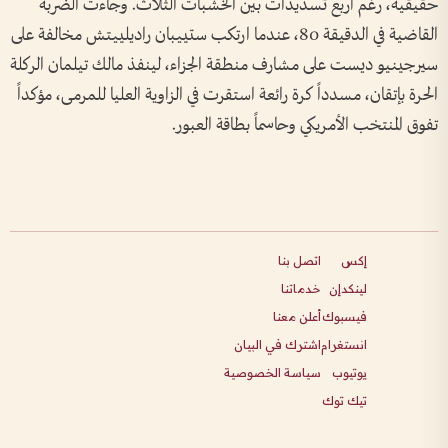
حقيقية، رغم أربع تسديدات بين الخشبات الثلاث. وجاءت الضربة
القاضية في الدقيقة 80، عندما ارتكب ستييبان راديلييتش مخالفة على
سيرجينيو ديست على مشارف منطقة الجزاء، لينفذ مالك تيلمان الركلة
الحرة بإتقان، مسدداً كرة رائعة استقرت في الزاوية العليا للمرمى، مؤكداً
تفوق المنتخب الأمريكي وحاسماً بطاقة العبور.
إكس
اتصل بنا
لينكدإن
خدماتنا
فيسبوك
أعلن معنا
انستغرام
اشترك في البيان
يوتيوب
سياسة الخصوصية
تيك توك