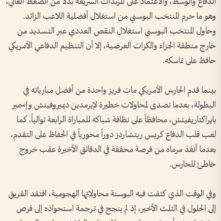
الدفاع والوسط، والاعتماد على المرتدات السريعة بدلاً من الضغط العالي،
وهو ما حرم المنتخب البوسني من استغلال أفضلية اللاعب الزائد.
وحاول المنتخب البوسني استغلال النقص العددي عبر التسديد من
خارج منطقة الجزاء والكرات العرضية، إلا أن التنظيم الدفاعي الأمريكي
حافظ على تماسكه.
بينما قدم الحارس الأمريكي مات فريز واحدة من أفضل مبارياته في
البطولة، بعدما تصدى لمحاولات خطيرة لإيرمدين ديميروفيتش وإسمير
بايراكتاريفيتش، محافظاً على نظافة شباكه للمباراة الرابعة توالياً. كما
لعب قلب الدفاع كريس ريتشاردز دوراً محورياً في الحفاظ على التقدم،
بعدما أنقذ مرماه من فرصة محققة في الدقائق الأخيرة عقب خروج
خاطئ للحارس.
وفي الوقت الذي كثفت فيه البوسنة محاولاتها الهجومية، افتقد الفريق
إلى الحلول في الثلث الأخير، إذ لم ينجح في ترجمة استحواذه إلى فرص