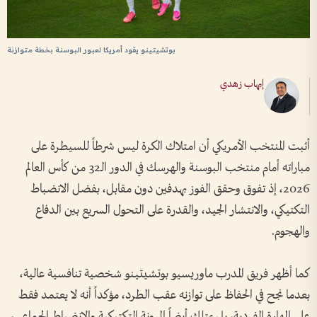
بوتشيتينو يقود أمريكا لعبور البوسنة بخطة متوازنة
إيهاب زهدي
أثبت المنتخب الأمريكي أن امتلاك الكرة ليس شرطاً للسيطرة على
مباراته أمام منتخب البوسنة والهرسك في الدور الـ32 من كأس العالم
2026، إذ تفوق وحقق الفوز بهدفين دون مقابل، بفضل الانضباط
التكتيكي، والانتشار الجيد، والقدرة على التحول السريع بين الدفاع
والهجوم.
كما أظهر فريق المدرب ماوريسيو بوتشيتينو شخصية تنافسية عالية،
بعدما نجح في الحفاظ على توازنه عقب الطرد، مؤكداً أنه لا يعتمد فقط
على المهارة الفردية، بل يمتلك أيضاً المرونة التكتيكية والانضباط الجماعي،