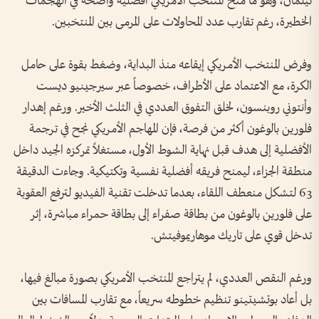
تيلمان، وهو ما منح المنتخب الأمريكي أفضلية واضحة في الهجمات
الخطيرة، رغم تقارب عدد المحاولات على المرمى بين المنتخبين.
وفرض المنتخب الأمريكي إيقاعه منذ البداية، وضغط بقوة على حامل
الكرة، مع الاعتماد على الأطراف، خصوصاً عبر سيرجينيو ديست
وأنتوني روبنسون، لخلق التفوق العددي في الثلث الأخير. ورغم إهدار
فلورين بالوغون أكثر من فرصة، فإن المهاجم الأمريكي نجح في ترجمة
الأفضلية إلى هدف قبل نهاية الشوط الأول، مستغلاً تمركزه الجيد داخل
منطقة الجزاء، ليمنح فريقه أفضلية نفسية وتكتيكية. وجاءت الدقيقة
63 لتشكل منعطف اللقاء، بعدما تدخلت تقنية الفيديو لترفع العقوبة
على فلورين بالوغون من بطاقة صفراء إلى بطاقة حمراء مباشرة، إثر
تدخل قوي على تاريك موهاريموفيتش.
ورغم النقص العددي، لم يتراجع المنتخب الأمريكي بصورة مبالغ فيها،
بل أعاد بوتشيتينو تنظيم خطوطه سريعاً، مع تقارب المسافات بين