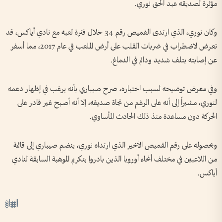
مؤثرة لصديقه عبد الحق نوري.
وكان نوري، الذي ارتدى القميص رقم 34 خلال فترة لعبه مع نادي أياكس، قد
تعرض لاضطراب في ضربات القلب على أرض الملعب في عام 2017، مما أسفر
عن إصابته بتلف شديد ودائم في الدماغ.
وفي معرض توضيحه لسبب اختياره، صرح صيباري بأنه يرغب في إظهار دعمه
لنوري، مشيراً إلى أنه على الرغم من نجاة صديقه، إلا أنه أصبح غير قادر على
الحركة دون مساعدة منذ ذلك الحادث المأساوي.
وبحصوله على رقم القميص الأخير الذي ارتداه نوري، ينضم صيباري إلى قائمة
من اللاعبين في مختلف أنحاء أوروبا الذين بادروا بتكريم الموهبة السابقة لنادي
أياكس.