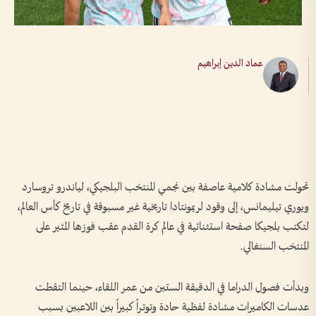
عماد الدين إبراهيم
تحولت مشادة كلامية عاصفة بين نجمي المنتخب البلجيكي، لياندرو تروسارد
ويوري تيليمانس، إلى وقود لريمونتادا تاريخية غير مسبوقة في تاريخ كأس العالم،
لتكتب بلجيكا صفحة استثنائية في عالم كرة القدم عقب فوزها المثير على
المنتخب السنغالي.
وبدأت فصول الدراما في الدقيقة الستين من عمر اللقاء، حينما التقطت
عدسات الكاميرات مشادة لفظية حادة وتوتراً كبيراً بين اللاعبين بسبب