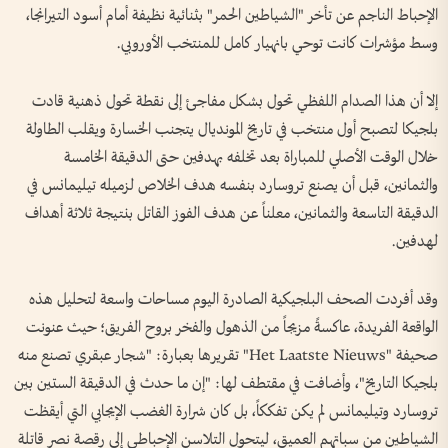
الإحباط الناجم عن تأخر "الشياطين الحمر" بثنائية نظيفة أمام أسود التيرانجا،
وسط مؤشرات كانت توحي بانهيار كامل للمنتخب الأوروبي.
إلا أن هذا الصدام اللفظي تحول بشكل مفاجئ إلى نقطة تحول ذهنية قادت
بلجيكا لتصبح أول منتخب في تاريخ المونديال يتجنب الخسارة ويقلب الطاولة
خلال الوقت الأصلي للمباراة بعد تخلفه بهدفين حتى الدقيقة الخامسة
والثمانين، قبل أن يصنع تروسارد بنفسه هدف الخلاص لزميله تيليمانس في
الدقيقة التاسعة والثمانين، معلناً عن هدف الفوز القاتل بنتيجة ثلاثة أهداف
لهدفين.
وقد أفردت الصحف البلجيكية الصادرة اليوم مساحات واسعة لتحليل هذه
الواقعة الفريدة، عاكسةً مزيجاً من الذهول والفخر بروح الفريق؛ حيث عنونت
صحيفة "Het Laatste Nieuws" تقريرها بعبارة: "شجار عبقري تصنع منه
بلجيكا التاريخ"، وأضافت في مقتطف لها: "إن ما حدث في الدقيقة الستين بين
تروسارد وتيليمانس لم يكن تفككاً، بل كان شرارة الغضب الإيجابي التي أيقظت
الشياطين من سباتهم العميق، ليتحول التلاسن الإحباطي إلى رقصة نصر قاتلة