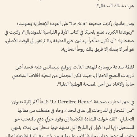
هزت شباك السنغال".
ومن جانبها، ركزت صحيفة "Le Soir" على العودة الإعجازية وعنونت:
"ريمونتادا الكبرياء تضع بلجيكا في كتاب الأرقام القياسية للمونديال"، وكتبت في
صفحاتها: "أن تكون متأخراً بهدفين حتى الدقيقة 85 ثم تفوز في الوقت الأصلي،
هو أمر لا يفعله إلا فريق يملك روحاً انتحارية.
لقطة صناعة تروسارد للهدف الثالث وتوقيع تيليمانس عليه تجسد أعلى
درجات النضج الاحترافي، حيث تمكن النجمان من تنحية الخلاف الشخصي
جانباً والاتحاد من أجل المصلحة الوطنية العليا".
في حين اختارت صحيفة "La Dernière Heure" طابعاً أكثر إثارة بعنوان:
"من الشجار في المدرجات إلى عناق المجد"، وجاء في مقتطف من مقالها
التحليلي: "لقد تحولت المشادة الكلامية إلى وقود حركي دفع بالمنتخب نحو
المستحيل؛ إنها المرة الأولى في التاريخ التي نشهد فيها شجاراً بين زملاء ينتهي
بتقديم أحدهما هدايا مجانية للآخر على طبق من ذهب في الدقيقة 89، لتظل