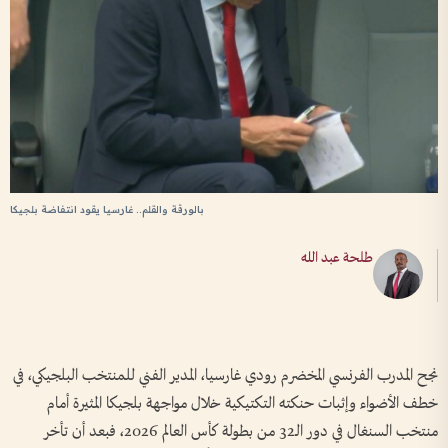
بالورقة والقلم.. غارسيا يقود انتفاضة بلجيكا
طلحة عبد الله
نجح المدرب الفرنسي المخضرم رودي غارسيا، المدير الفني للمنتخب البلجيكي، في
خطف الأضواء وإثبات حنكته التكتيكية خلال مواجهة بلجيكا المثيرة أمام
منتخب السنغال في دور الـ32 من بطولة كأس العالم 2026، فبعد أن تأخر