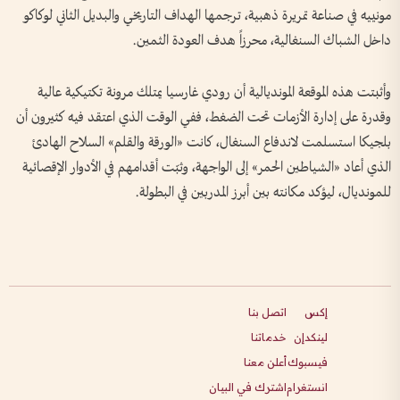
مونييه في صناعة تمريرة ذهبية، ترجمها الهداف التاريخي والبديل الثاني لوكاكو
داخل الشباك السنغالية، محرزاً هدف العودة الثمين.
وأثبتت هذه الموقعة المونديالية أن رودي غارسيا يمتلك مرونة تكتيكية عالية
وقدرة على إدارة الأزمات تحت الضغط، ففي الوقت الذي اعتقد فيه كثيرون أن
بلجيكا استسلمت لاندفاع السنغال، كانت «الورقة والقلم» السلاح الهادئ
الذي أعاد «الشياطين الحمر» إلى الواجهة، وثبّت أقدامهم في الأدوار الإقصائية
للمونديال، ليؤكد مكانته بين أبرز المدربين في البطولة.
إكس
اتصل بنا
لينكدإن
خدماتنا
فيسبوك
أعلن معنا
انستغرام
اشترك في البيان