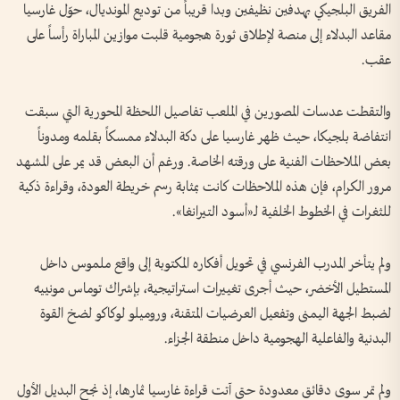
الفريق البلجيكي بهدفين نظيفين وبدا قريباً من توديع المونديال، حوّل غارسيا
مقاعد البدلاء إلى منصة لإطلاق ثورة هجومية قلبت موازين المباراة رأساً على
عقب.
والتقطت عدسات المصورين في الملعب تفاصيل اللحظة المحورية التي سبقت
انتفاضة بلجيكا، حيث ظهر غارسيا على دكة البدلاء ممسكاً بقلمه ومدوناً
بعض الملاحظات الفنية على ورقته الخاصة. ورغم أن البعض قد يمر على المشهد
مرور الكرام، فإن هذه الملاحظات كانت بمثابة رسم خريطة العودة، وقراءة ذكية
للثغرات في الخطوط الخلفية لـ«أسود التيرانغا».
ولم يتأخر المدرب الفرنسي في تحويل أفكاره المكتوبة إلى واقع ملموس داخل
المستطيل الأخضر، حيث أجرى تغييرات استراتيجية، بإشراك توماس مونييه
لضبط الجهة اليمنى وتفعيل العرضيات المتقنة، وروميلو لوكاكو لضخ القوة
البدنية والفاعلية الهجومية داخل منطقة الجزاء.
ولم تمر سوى دقائق معدودة حتى آتت قراءة غارسيا ثمارها، إذ نجح البديل الأول