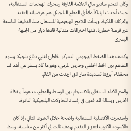
وكان النجم ساديو ماني العلامة الفارقة ومحرك الهجمات السنغالية،
حيث أحدث ارتباكاً دائماً في الدفاع البلجيكي عبر عرضياته المتقنة
وتحركاته الذكية. وبدأت الملامح الهجومية للسنغال منذ الدقيقة التاسعة
عبر فرصة خطيرة، تلتها اختراقات متتالية قادها ديارا من الجبهة
اليسرى.
وكشف هذا الضغط الهجومي التمركز الخاطئ لقلبي دفاع بلجيكا وسوء
التفاهم بين الخط الخلفي وحارس المرمى، وهو ما كاد يسفر عن أهداف
محققة، أبرزها تسديدة سار التي ارتدت من القائم.
واتسم الأداء السنغالي بالانسجام بين الوسط والدفاع، مدعوماً بيقظة
الحارس وبسالة المدافعين في إفساد المحاولات البلجيكية النادرة.
واستمرت الأفضلية السنغالية واضحة خلال الشوط الثاني، إذ كان
«الأسود» الأقرب لتعزيز التقدم بهدف ثالث في أكثر من مناسبة، وسط