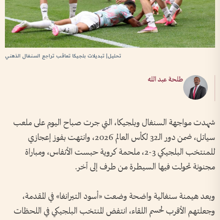
تحليل| تبديلات بلجيكا تعاقب تراجع السنغال الذهني
طلحة عبد الله
شهدت مواجهة السنغال وبلجيكا، التي جرت صباح اليوم على ملعب
سياتل، ضمن دور الـ32 لكأس العالم 2026، وانتهت بفوز إعجازي
للمنتخب البلجيكي 3-2، ملحمة كروية حبست الأنفاس، ومباراة
مجنونة تحولت فيها السيطرة من طرف إلى آخر.
وبعد هيمنة سنغالية واضحة وضعت «أسود التيرانغا» في المقدمة،
وجعلتهم الأقرب لحسم اللقاء، انتفض المنتخب البلجيكي في اللحظات