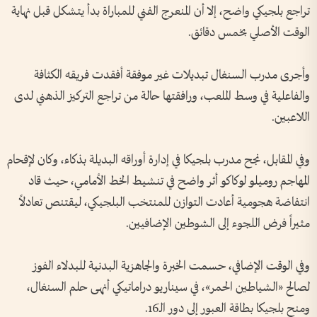
تراجع بلجيكي واضح، إلا أن المنعرج الفني للمباراة بدأ يتشكل قبل نهاية
الوقت الأصلي بخمس دقائق.
وأجرى مدرب السنغال تبديلات غير موفقة أفقدت فريقه الكثافة
والفاعلية في وسط الملعب، ورافقتها حالة من تراجع التركيز الذهني لدى
اللاعبين.
وفي المقابل، نجح مدرب بلجيكا في إدارة أوراقه البديلة بذكاء، وكان لإقحام
المهاجم روميلو لوكاكو أثر واضح في تنشيط الخط الأمامي، حيث قاد
انتفاضة هجومية أعادت التوازن للمنتخب البلجيكي، ليقتنص تعادلاً
مثيراً فرض اللجوء إلى الشوطين الإضافيين.
وفي الوقت الإضافي، حسمت الخبرة والجاهزية البدنية للبدلاء الفوز
لصالح «الشياطين الحمر»، في سيناريو دراماتيكي أنهى حلم السنغال،
ومنح بلجيكا بطاقة العبور إلى دور الـ16.