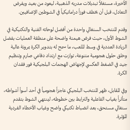
الأخيرة، مستغلاً تبديلات مدربه الذهبية، ليعود من بعيد ويفرض
التعادل، قبل أن يخطف فوزاً دراماتيكياً في الشوطين الإضافيين.
وقدم المنتخب السنغالي واحدة من أفضل لوحاته الفنية والتكتيكية في
الشوط الأول، حيث فرض هيمنة واضحة على منطقة العمليات بفضل
الزيادة العددية في وسط الملعب، ما سمح له بتدوير الكرة بمرونة عالية
وخلق حلول هجومية متنوعة، توازت مع ارتداد دفاعي صارم وتنظيم
جيد في الضغط العكسي لإجهاض الهجمات البلجيكية فور فقدان
الكرة.
وفي المقابل، ظهر المنتخب البلجيكي عاجزاً هجومياً في أحد أسوأ أشواطه،
متأثراً بغياب الفاعلية والترابط بين خطوطه، لينتهي الشوط بتقدم
سنغالي مستحق، بعد انضباط تكتيكي واضح وغياب الأخطاء الفردية
المؤثرة.