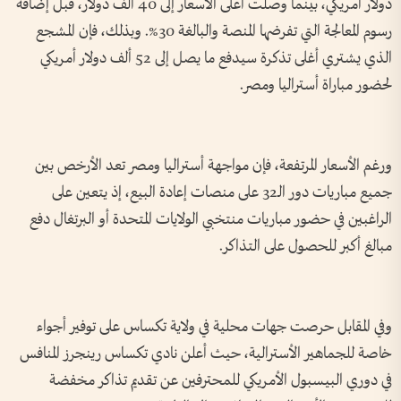
دولار أمريكي، بينما وصلت أعلى الأسعار إلى 40 ألف دولار، قبل إضافة
رسوم المعالجة التي تفرضها المنصة والبالغة 30%. وبذلك، فإن المشجع
الذي يشتري أغلى تذكرة سيدفع ما يصل إلى 52 ألف دولار أمريكي
لحضور مباراة أستراليا ومصر.
ورغم الأسعار المرتفعة، فإن مواجهة أستراليا ومصر تعد الأرخص بين
جميع مباريات دور الـ32 على منصات إعادة البيع، إذ يتعين على
الراغبين في حضور مباريات منتخبي الولايات المتحدة أو البرتغال دفع
مبالغ أكبر للحصول على التذاكر.
وفي المقابل حرصت جهات محلية في ولاية تكساس على توفير أجواء
خاصة للجماهير الأسترالية، حيث أعلن نادي تكساس رينجرز المنافس
في دوري البيسبول الأمريكي للمحترفين عن تقديم تذاكر مخفضة