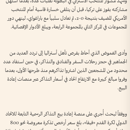
وشهد مشوار المنتخب الأسترالي في البطولة تقلبات عدة، بعدما استهل
مشاركته بفوز على تركيا، قبل أن يتلقى خسارة قاسية أمام المنتخب
الأمريكي المضيف بنتيجة 0-2، ثم تعادل سلبياً مع باراغواي، لينهي دور
المجموعات في المركز الثاني بالمجموعة الرابعة، ويبلغ الأدوار الإقصائية.
وأدى الغموض الذي أحاط بفرص تأهل أستراليا إلى تردد العديد من
الجماهير في حجز رحلات السفر والفنادق والتذاكر، في حين استفاد عدد
محدود من المشجعين الذين اشتروا تذاكرهم منذ طرحها الأول، بعدما
وفروا مبالغ كبيرة مع الارتفاع الحاد في أسعار التذاكر عبر منصات إعادة
البيع.
ووفقاً لبحث أُجري على منصة إعادة بيع التذاكر الرسمية التابعة للاتحاد
الدولي لكرة القدم «فيفا»، بلغ سعر أرخص تذكرة معروضة نحو 800