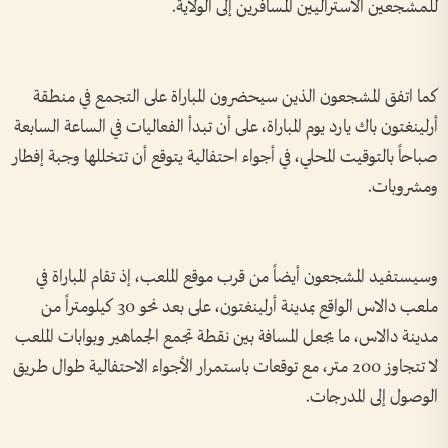
للمشجعين الأستراليين المسافرين إلى الولاية.
كما اتفق المشجعون الذين سيحضرون المباراة على التجمع في منطقة
أرلينغتون باك يارد يوم المباراة، على أن تبدأ الفعاليات في الساعة السابعة
صباحاً بالتوقيت المحلي، في أجواء احتفالية يتوقع أن تتخللها وجبة إفطار
ومشروبات.
وسيستفيد المشجعون أيضاً من قرب موقع الملعب، إذ تقام المباراة في
ملعب دالاس الواقع بمدينة أرلينغتون، على بعد نحو 30 كيلومتراً من
مدينة دالاس، ما يجعل المسافة بين نقطة تجمع الجماهير وبوابات الملعب
لا تتجاوز 200 متر، مع توقعات باستمرار الأجواء الاحتفالية طوال طريق
الوصول إلى المدرجات.