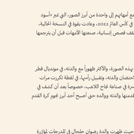
 أمهاتهم إلى واحدة من أبرز الصور، التي تميز «أسود
الأطلس» في البطولات الكبرى، مثل ما حدث في كأس العالم 2022، وعادت بقوة في النسخة الحالية،
قف قصص إنسانية، صنعتها الأمهات قبل أن يترجمها
هذه الصورة، والأكثر ظهوراً مع والدته، في مونديال قطر
احتضان والدته، وتقبيل رأسها، في لقطة تكررت مرات
لأسرة في صناعة نجاح اللاعب، خصوصاً بعد أن كشف في
دمتها والدته ووالده حتى أصبح أحد أبرز نجوم كرة القدم
ة، حيث ظهرت والدة رضوان حلحال في المدرجات لمؤازرة