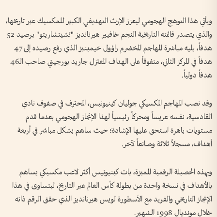
ويأتي هذا التوهج الهجومي ليعزز الإرث التهديفي الكبير للمكسيك عبر تاريخها،
والذي يتصدر قائمته التاريخية النجم خافيير هيرنانديز "تشيتشاريتو" برصيد 52
هدفاً، يليه مباشرة المهاجم المخضرم راؤول خيمينيز الذي رفع رصيده إلى 47
هدفاً في المركز الثاني، متفوقاً على الهداف المعتزل جاريد بورجيتي صاحب الـ46
هدفاً دولياً.
وقد نصب المهاجم المكسيكي جوليان كينيونيس، المحترف في صفوف نادي
القادسية، نفسه عريساً ومحركاً رئيسياً لهذا الإنجاز الهجومي بعدما قدم
مستويات باهرة استحق عليها الإشادة؛ حيث ساهم بشكل مباشر في أربعة
أهداف، مسجلاً ثلاثة وصانعاً لآخر.
وبهذه الحصيلة الرقمية المميزة، بات كينيونيس أكثر لاعب مكسيكي يساهم
بالأهداف في نسخة واحدة من بطولة كأس العالم عبر التاريخ، ليتساوى في هذا
الإنجاز التاريخي والفريد مع الأسطورة لويس هيرنانديز الذي حقق الرقم ذاته
خلال مونديال 1998 الشهير.