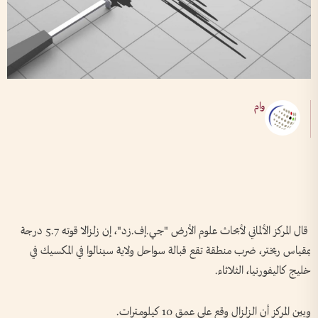
وام
قال المركز الألماني ​لأبحاث علوم الأرض "جي.إف.زد"، إن زلزالا ‌قوته ⁠5.7 ‌درجة
بمقياس ريختر، ضرب منطقة ⁠تقع قبالة سواحل ⁠ولاية ⁠سينالوا في المكسيك ⁠في ​
خليج ⁠كاليفورنيا، الثلاثاء.
وبين المركز ​أن ‌الزلزال ​وقع ​على عمق ⁠10 كيلومترات.