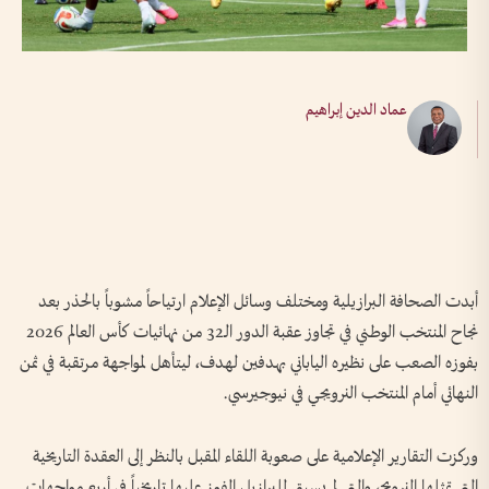
عماد الدين إبراهيم
أبدت الصحافة البرازيلية ومختلف وسائل الإعلام ارتياحاً مشوباً بالحذر بعد
نجاح المنتخب الوطني في تجاوز عقبة الدور الـ32 من نهائيات كأس العالم 2026
بفوزه الصعب على نظيره الياباني بهدفين لهدف، ليتأهل لمواجهة مرتقبة في ثمن
النهائي أمام المنتخب النرويجي في نيوجيرسي.
وركزت التقارير الإعلامية على صعوبة اللقاء المقبل بالنظر إلى العقدة التاريخية
التي تمثلها النرويج، والتي لم يسبق للبرازيل الفوز عليها تاريخياً في أربع مواجهات