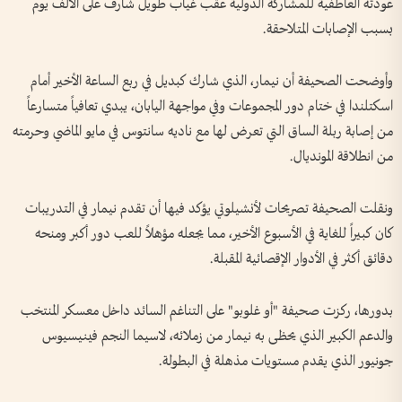
عودته العاطفية للمشاركة الدولية عقب غياب طويل شارف على الألف يوم
بسبب الإصابات المتلاحقة.
وأوضحت الصحيفة أن نيمار، الذي شارك كبديل في ربع الساعة الأخير أمام
اسكتلندا في ختام دور المجموعات وفي مواجهة اليابان، يبدي تعافياً متسارعاً
من إصابة ربلة الساق التي تعرض لها مع ناديه سانتوس في مايو الماضي وحرمته
من انطلاقة المونديال.
ونقلت الصحيفة تصريحات لأنشيلوتي يؤكد فيها أن تقدم نيمار في التدريبات
كان كبيراً للغاية في الأسبوع الأخير، مما يجعله مؤهلاً للعب دور أكبر ومنحه
دقائق أكثر في الأدوار الإقصائية المقبلة.
بدورها، ركزت صحيفة "أو غلوبو" على التناغم السائد داخل معسكر المنتخب
والدعم الكبير الذي يحظى به نيمار من زملائه، لاسيما النجم فينيسيوس
جونيور الذي يقدم مستويات مذهلة في البطولة.