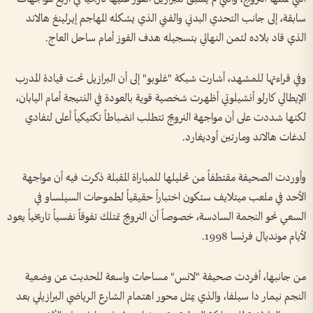
سابقة، إلى جانب التحدي البدني والفني الذي يشكله المهاجم إيرلينغ هالاند
الذي قاد بلاده لثمن النهائي بتسجيله هدف الفوز أمام ساحل العاج.
وفي قراءتها للمشهد، أشارت شبكة "غلوبو" إلى أن البرازيل تحت قيادة المدرب
الإيطالي كارلو أنشيلوتي أظهرت شخصية قوية بالعودة في النتيجة أمام اليابان،
لكنها شددت على أن مواجهة النرويج تتطلب انضباطاً تكتيكياً أعلى لتفادي
لدغات هالاند ومارتين أوديغارد.
وأوردت الصحيفة مقتطفاً من تحليلها للمباراة المقبلة ذكرت فيه أن مواجهة
الأحد في ملعب ميتلايف ستكون اختباراً حقيقياً لطموحات السيلساو في
السعي نحو النجمة السادسة، خصوصاً أن النرويج تمتلك تفوقاً نفسياً تاريخياً يعود
لأيام مونديال فرنسا 1998.
من جانبها، أفردت صحيفة "لانس" مساحات واسعة للحديث عن وضعية
النجم نيمار دا سيلفا، والذي يمثل محور اهتمام الشارع الرياضي البرازيلي بعد