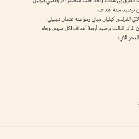
اً الفارق إلى هدف واحد خلف المتصدر الأرجنتيني ليونيل
ين برصيد ستة أهداف.
ثي الفرنسي كيليان مبابي ومواطنه عثمان ديمبيلي
 المركز الثالث برصيد أربعة أهداف لكل منهم. وجاء