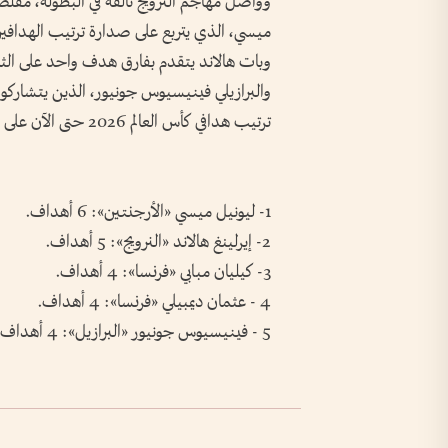
وواصل مهاجم النرويج تألقه في البطولة، مقلص
ميسي، الذي يتربع على صدارة ترتيب الهداف
وبات هالاند يتقدم بفارق هدف واحد على الثلا
والبرازيلي فينيسيوس جونيور، الذين يتشاركون
ترتيب هدافي كأس العالم 2026 حتى الآن على النحو الآتي:
1- ليونيل ميسي «الأرجنتين»: 6 أهداف.
2- إيرلينغ هالاند «النرويج»: 5 أهداف.
3- كيليان مبابي «فرنسا»: 4 أهداف.
4 - عثمان ديمبيلي «فرنسا»: 4 أهداف.
5 - فينيسيوس جونيور «البرازيل»: 4 أهداف.