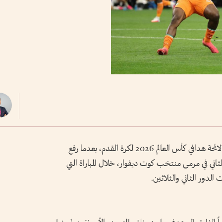
انفرد النرويجي إيرلينغ هالاند بالمركز الثاني على لائحة هدافي كأس العالم 2026 لكرة القدم، بعدما رفع
ي في مرمى منتخب كوت ديفوار، خلال المباراة التي
لدور الثاني والثلاثين.