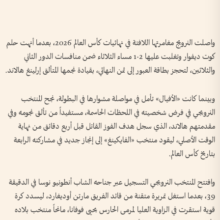
واصلت النرويج مغامرتها اللافتة في نهائيات كأس العالم 2026، بعدما أنهت حلم
كوت ديفوار وتغلبت عليها 2-1 مساء الثلاثاء ضمن منافسات الدور الثاني
والثلاثين، لتحجز بطاقة العبور إلى ثمن النهائي، بقيادة نجمها المتألق إرلينغ هالاند.
وبينما كانت «الأفيال» تأمل في مواصلة مشوارها في البطولة، نجح المنتخب
النرويجي في فرض شخصيته في اللحظات الحاسمة، مستفيداً من تألق نجومه وفي
مقدمتهم هالاند، الذي سجل هدف الفوز القاتل قبل أربع دقائق من نهاية
الوقت الأصلي، ليقود منتخب «الفايكينغ» إلى إنجاز جديد في مشاركته الرابعة
بتاريخ كأس العالم.
وافتتح المنتخب النرويجي التسجيل عبر جناحه الشاب أنطونيو نوسا في الدقيقة
39، بعدما استغل تمريرة متقنة من قائد الفريق مارتن أوديغارد، ليسدد كرة
قوية استقرت في الزاوية العليا لمرمى الحارس يحيى فوفانا، مانحاً منتخب بلاده