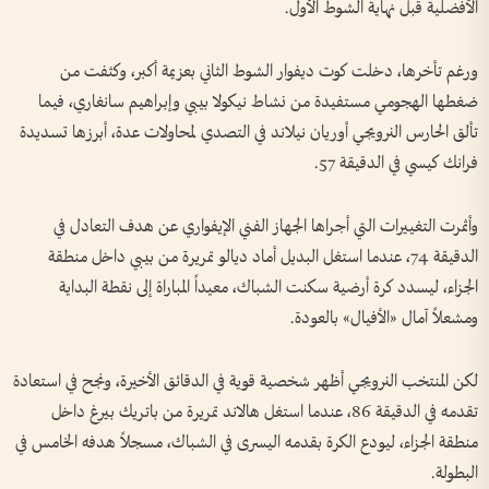
الأفضلية قبل نهاية الشوط الأول.
ورغم تأخرها، دخلت كوت ديفوار الشوط الثاني بعزيمة أكبر، وكثفت من
ضغطها الهجومي مستفيدة من نشاط نيكولا بيبي وإبراهيم سانغاري، فيما
تألق الحارس النرويجي أوريان نيلاند في التصدي لمحاولات عدة، أبرزها تسديدة
فرانك كيسي في الدقيقة 57.
وأثمرت التغييرات التي أجراها الجهاز الفني الإيفواري عن هدف التعادل في
الدقيقة 74، عندما استغل البديل أماد ديالو تمريرة من بيبي داخل منطقة
الجزاء، ليسدد كرة أرضية سكنت الشباك، معيداً المباراة إلى نقطة البداية
ومشعلاً آمال «الأفيال» بالعودة.
لكن المنتخب النرويجي أظهر شخصية قوية في الدقائق الأخيرة، ونجح في استعادة
تقدمه في الدقيقة 86، عندما استغل هالاند تمريرة من باتريك بيرغ داخل
منطقة الجزاء، ليودع الكرة بقدمه اليسرى في الشباك، مسجلاً هدفه الخامس في
البطولة.