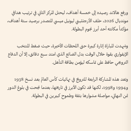
ورفع هالاند رصيده إلى خمسة أهداف، ليحتل المركز الثاني في ترتيب هدافي
مونديال 2026، خلف الأرجنتيني ليونيل ميسي المتصدر برصيد ستة أهداف،
مؤكداً مكانته أحد أبرز نجوم البطولة.
وشهدت المباراة إثارة كبيرة حتى اللحظات الأخيرة، حيث ضغط المنتخب
الإيفواري بقوة خلال الوقت بدل الضائع الذي امتد سبع دقائق، إلا أن الدفاع
النرويجي حافظ على تماسكه ليؤمن بطاقة التأهل.
وتعد هذه المشاركة الرابعة للنرويج في نهائيات كأس العالم بعد نسخ 1938
و1994 و1998، لكنها قد تكون الأبرز في تاريخها، بعدما نجحت في بلوغ الدور
ثمن النهائي، مواصلة مشوارها بثقة وطموح كبيرين في البطولة.