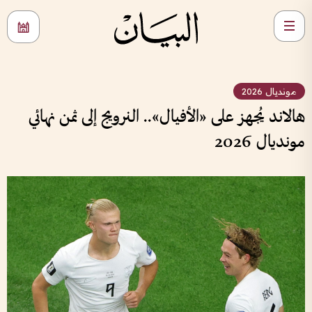
مونديال 2026
هالاند يُجهز على «الأفيال».. النرويج إلى ثمن نهائي
مونديال 2026