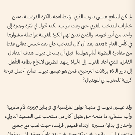
لم يكن المدافع عيسى ديوب الذي ارتبط اسمه بالكرة الفرنسية، ضمن
خيارات المنتخب المغربي حتى وقت قريب، لكنه تحول في فترة وجيزة إلى
واحد من أبرز نجومه، والذين تدين لهم الكرة المغربية بمواصلة مشوارها
في كأس العالم 2026، بعد أن كان المنتخب على بعد خمس دقائق فقط
من مغادرة البطولة أمام هولندا، قبل أن يسجل ديوب هدف التعادل
القاتل، الذي اعاد المغرب إلى الحياة ومهد الطريق لانتزاع بطاقة التأهل
إلى دور الـ 16 بركلات الترجيح، فمن هو عيسى ديوب صانع أجمل فرحة
كروية للمغرب في المونديال؟
ولد عيسى ديوب في مدينة تولوز الفرنسية في 9 يناير 1997، لأم مغربية
وأب سنغالي، ما منحه حق تمثيل أكثر من منتخب على الصعيد الدولي،
واختار في بداية مسيرته ارتداء قميص فرنسا، حيث لعب مع جميع
منتخباتها السنية من تحت 16 وحتى تحت 21 عاماً، وحقق لقب بطولة