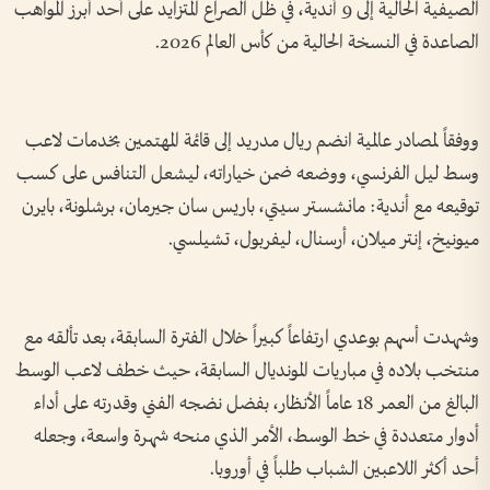
الصيفية الحالية إلى 9 أندية، في ظل الصراع المتزايد على أحد أبرز المواهب
الصاعدة في النسخة الحالية من كأس العالم 2026.
ووفقاً لمصادر عالمية انضم ريال مدريد إلى قائمة المهتمين بخدمات لاعب
وسط ليل الفرنسي، ووضعه ضمن خياراته، ليشعل التنافس على كسب
توقيعه مع أندية: مانشستر سيتي، باريس سان جيرمان، برشلونة، بايرن
ميونيخ، إنتر ميلان، أرسنال، ليفربول، تشيلسي.
وشهدت أسهم بوعدي ارتفاعاً كبيراً خلال الفترة السابقة، بعد تألقه مع
منتخب بلاده في مباريات المونديال السابقة، حيث خطف لاعب الوسط
البالغ من العمر 18 عاماً الأنظار، بفضل نضجه الفني وقدرته على أداء
أدوار متعددة في خط الوسط، الأمر الذي منحه شهرة واسعة، وجعله
أحد أكثر اللاعبين الشباب طلباً في أوروبا.