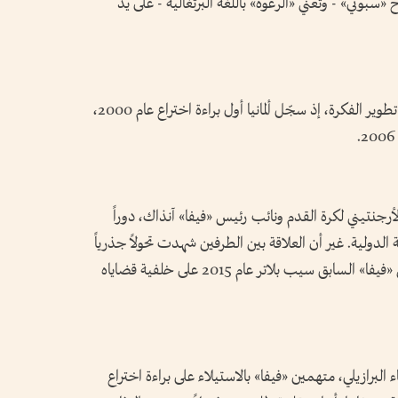
مطورة لبخاخ «سبوني» - وتعني «الرغوة» باللغة البرتغالية - على يد
وكان كل منهما قد عمل بشكل منفصل على تطوير الفكرة، إذ سجّل ألمانيا أول براءة اختراع عام 2000،
أرجنتيني لكرة القدم ونائب رئيس «فيفا» آنذاك، دوراً
ة الدولية. غير أن العلاقة بين الطرفين شهدت تحولاً جذرياً
بعد الوفاة المفاجئة لغروندونا، ثم استقالة رئيس «فيفا» السابق سيب بلاتر عام 2015 على خلفية قضاياه
لى القضاء البرازيلي، متهمين «فيفا» بالاستيلاء على براءة اختراع