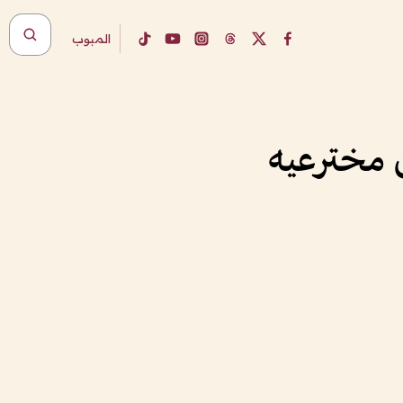
المبوب
ن مخترعيه