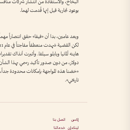
البخاخ، والاستفادة من انتشار شركات منافسة 
بوعود تجارية قيل إنها قُدمت لهما.
وبعد عامين، بدا أن «فيفا» حقق انتصاراً مهماً
دولار، من دون صدور تأكيد رسمي بهذا الشأن. 
«خضنا هذه المواجهة بإمكانات محدودة جداً، و
تاريخي».
إكس
اتصل بنا
لينكدإن
خدماتنا