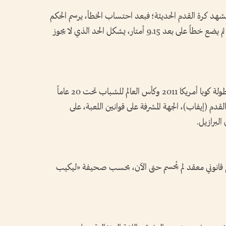
شهد كرة القدم الحديثة؛ فبعد احتساب الخطأ، يرسم الحكم
قوساً صغيراً لتحديد مكان تنفيذ الركلة الحرة، ثم يضع خطاً على بعد 9.15 أمتار، يشكل الحد الذي لا يجوز
وبعد تجارب وُصفت بالناجحة، أبرزها خلال بطولة كوبا أمريكا 2011 وكأس العالم للشباب تحت 20 عاماً
ة القدم (إيفاب)، الجهة المشرفة على قوانين اللعبة، على
البرازيل.
ع قانوني معقد لم يُحسم حتى الآن، بحسب صحيفة «ليكيب