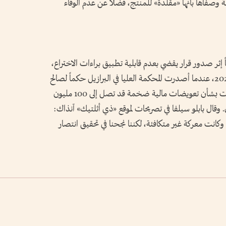
وصفاها بأنها «مقلدة» للمنتج، فضلاً عن عدم الوفاء
 إثر صدور قرار يقضي بعدم قابلية تطبيق براءات الاختراع،
لكن القضية شهدت منعطفاً مفاجئاً في عام 2021، عندما أصدرت المحكمة العليا في البرازيل حكماً لصالح
هاينه ألمانيا وبابلو سيلفا. وأثيرت آنذاك تقديرات بشأن تعويضات مالية ضخمة قد تصل إلى 100 مليون
وقال بابلو سيلفا في تصريحات لموقع «ذي أثلتيك» آنذاك:
كانت معركة غير متكافئة، لكننا نجحنا في تحقيق انتصار