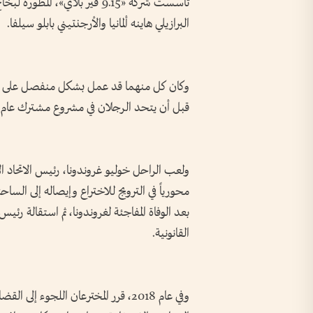
تأسست شركة «9.15 فير بلاي»، ال
البرازيلي هاينه ألمانيا والأرجنتيني بابلو سيلفا.
قبل أن يتحد الرجلان في مشروع مشترك عام 2006.
ولعب الراحل خوليو غروندونا، رئيس الاتحاد ال
محورياً في الترويج للاختراع وإيصاله إلى الساح
القانونية.
وفي عام 2018، قرر المخترعان اللجوء إ