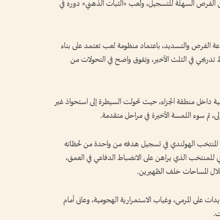
ن الفرص السهلة للتسجيل، ولعب «الثبات الذهني» دوره في
عة الفرص والتسديد، باعتماد منظومة لعب تعتمد على بناء
ريجي في الثلث الأخير، وتفوق واضح في التحولات من
ية داخل منطقة الجزاء، حيث تحولت السيطرة إلى استحواذ غير
، ثم سوء اللمسة الأخيرة في مراحل متقدمة.
نجح المنتخب الهولندي في تسجيل هدفه من واحدة من لحظاته
كي للمنتخب الذي يراهن على الانضباط الدفاعي في العمق،
تغلال المساحات خلف الظهيرين.
ت على المرمى، وغياب الاستمرارية الهجومية، وعانى أمام
ت.