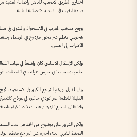
اختاروا الطريق الأصعب للتأهل بإضاعة العديد م
قيادة المغرب إلى المرحلة الإقصائية التالية.
ونجح منتخب المغرب في الاستحواذ والتفوق في صنا
هجومي منظم عبر محور مزدوج في الوسط، وضغط تد
الأطراف إلى العمق.
ولكن الإشكال الأساسي كان واضحاً في غياب الفعال
حاسم، بسبب تألق حارس هولندا في اللحظات الأولى
وفي المقابل، ورغم التراجع الكبير في الاستحواذ، 
القليلة المنظمة عبر كودي جاكبو، في نموذج كلاسي
والانتقال السريع للهجوم عند امتلاك الكرة، واس
ولكن الفريق عانى بوضوح من انخفاض عدد التسديدا
الضغط المغربي الذي أجبره على التراجع معظم الوق