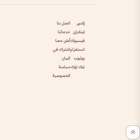
إكس
اتصل بنا
لينكدإن
خدماتنا
فيسبوك
أعلن معنا
انستغرام
اشترك في
يوتيوب
البيان
تيك توك
سياسة
الخصوصية