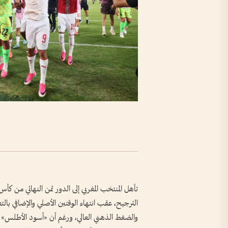
والضغط الذهني العالي، ورغم أن «أسود الأطلس» كا