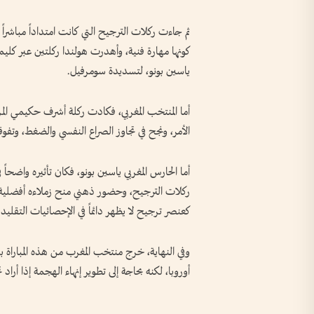
ثم جاءت ركلات الترجيح التي كانت امتداداً مباشراً
كونها مهارة فنية، وأهدرت هولندا ركلتين عبر كل
ياسين بونو، لتسديدة سومرفيل.
أما المنتخب المغربي، فكادت ركلة أشرف حكيمي المر
الأمر، ونجح في تجاوز الصراع النفسي والضغط، وتفوق
أما الحارس المغربي ياسين بونو، فكان تأثيره واضحاً
ركلات الترجيح، وحضور ذهني منح زملاءه أفضلية نف
كعنصر ترجيح لا يظهر دائماً في الإحصائيات التقليدي
وفي النهاية، خرج منتخب المغرب من هذه المباراة 
أوروبا، لكنه بحاجة إلى تطوير إنهاء الهجمة إذا أر