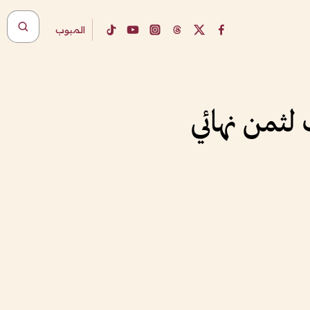
المبوب
 لثمن نهائي