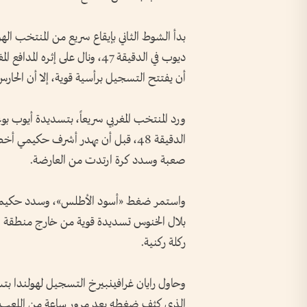
بدأ الشوط الثاني بإيقاع سريع من المنتخب 
ديوب في الدقيقة 47، ونال على إ
أن يفتتح التسجيل برأسية قوية، إلا أن الحارس
ورد المنتخب المغربي سريعاً، بتسديدة أيوب 
صعبة وسدد كرة ارتدت من العارضة.
واستمر ضغط «أسود الأطلس»، وسدد حكيمي م
ركلة ركنية.
وحاول رايان غرافينبيرخ التسجيل لهولندا بت