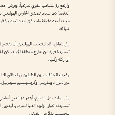
وارتفع رتم المنتخب المغربي تدريجياً، وفرض 
الدقيقة 20 عندما تصدى الحارس الهولن
مجدداً بعد دقيقة واحدة في إبعاد تسديدة قو
شباكه.
تسديدة قوية من خارج منطقة الجزاء، لكن الحارس
إلى ركلة ركنية.
وكثرت المخالفات بين الطرفين في الدقائق الت
عبر دنزل دومفريس وكريسينسيو سومرفيل.
وفي الوقت بدل الضائع، أهدر عز الدين أونا
تسديدته بجوار الزاوية العليا للمرمى، لينته
المحتسب بدلاً من الضائع.