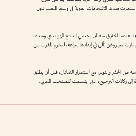
استمرت بعدها الالتحامات القوية في وسط الملعب دون
وجاءت أخطر فرص هذا الشوط في الدقيقة 97، عندما اخترق سفيان رحيمي الدفاع الهولندي وسدد
ارت فيربروغن تألق في إبعادها ببراعة، ليحرم المغرب من
سه من الحذر والتوتر، مع استمرار التعادل، قبل أن يطلق