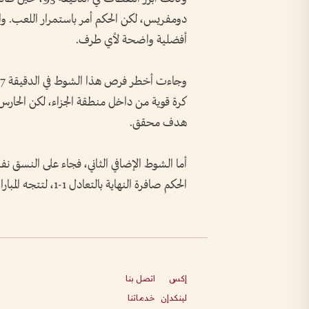
دومفريس، لكن الحكم أمر باستمرار اللعب. و
أفضلية واضحة لأي طرف.
كرة قوية من داخل منطقة الجزاء، لكن الحارس ب
هدف محقق.
أما الشوط الإضافي الثاني، فجاء على النسق نف
الحكم صافرة النهاية بالتعادل 1-1، لتتجه المباراة إلى ركلات الترجيح، التي ابتسمت للمنتخب المغربي.
إكس
اتصل بنا
لينكدإن
خدماتنا