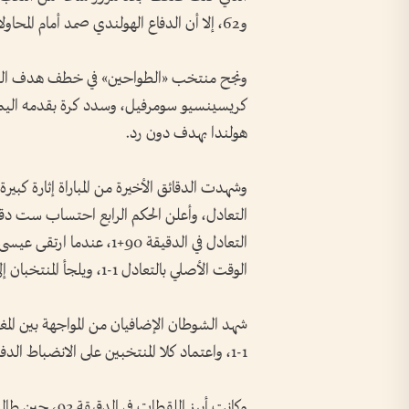
و62، إلا أن الدفاع الهولندي صمد أمام المحاولات المتكررة.
كريسينسيو سومرفيل، وسدد كرة بقدمه اليمنى
هولندا بهدف دون رد.
وشهدت الدقائق الأخيرة من المباراة إثارة كبيرة
التعادل، وأعلن الحكم الرابع احتساب ست دقائ
التعادل في الدقيقة 90+1،
الوقت الأصلي بالتعادل 1-1، ويلجأ المنتخبان إلى الوقت الإضافي لحسم بطاقة التأهل.
شهد الشوطان الإضافيان من المواجهة بين المغ
1-1، واعتماد كلا المنتخبين على الانضباط الدفاعي وتجنب المخاطرة في بداية الوقت الإضافي.
وكانت أبرز اللق