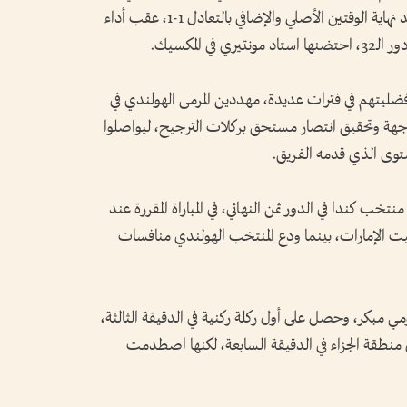
على نظيره الهولندي بركلات الترجيح 3-2، بعد نهاية الوقتين الأصلي والإضافي بالتعادل 1-1، عقب أداء
 المكسيك.
فضليتهم في فترات عديدة، مهددين المرمى الهولندي في
اجهة وتحقيق انتصار مستحق بركلات الترجيح، ليواصلوا
توى الذي قدمه الفريق.
تخب كندا في الدور ثمن النهائي، في المباراة المقررة عند
ت الإمارات، بينما ودع المنتخب الهولندي منافسات
 مبكر، وحصل على أول ركلة ركنية في الدقيقة الثالثة،
منطقة الجزاء في الدقيقة السابعة، لكنها اصطدمت