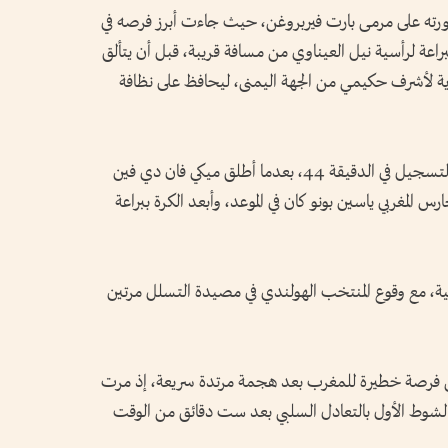
خطورته على مرمى بارت فيربروغن، حيث جاءت أبرز فرصه في
دي ببراعة لرأسية نيل العيناوي من مسافة قريبة، قبل أن يتألق
ية لأشرف حكيمي من الجهة اليمنى، ليحافظ على نظافة
وفي المقابل، كاد المنتخب الهولندي أن يفتتح التسجيل في الدقيقة 44، بعدما أطلق ميكي فان دي فين
 المغربي ياسين بونو كان في الموعد، وأبعد الكرة ببراعة
الية، مع وقوع المنتخب الهولندي في مصيدة التسلل مرتين
حي فرصة خطيرة للمغرب بعد هجمة مرتدة سريعة، إذ مرت
ي الشوط الأول بالتعادل السلبي بعد ست دقائق من الوقت