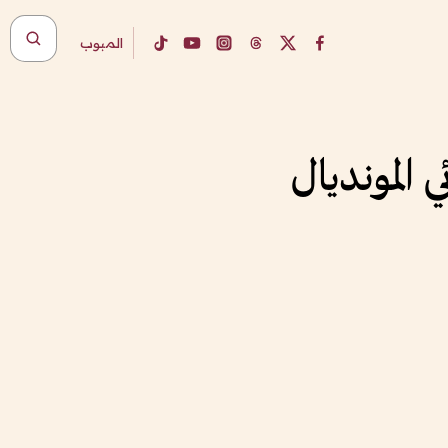
المبوب
 المونديال