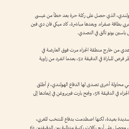
الهولندي، الذي حصل على ركلة حرة بعد خطأ من عيسى
ثره المدافع المغربي بطاقة صفراء. وبعدها مباشرة، كاد ميكي فان دي فين
 ياسين بونو تألق في التصدي.
بوعدي من خارج منطقة الجزاء مرت فوق العارضة في
الدقيقة 48، قبل أن يهدر أشرف حكيمي أخطر فرص المباراة في الدقيقة 52، بعدما انفرد من زاوية
حاولة أخرى تصدى لها الدفاع الهولندي، ثم أطلق
بلال الخنوس تسديدة قوية من خارج منطقة الجزاء في الدقيقة 58، ونجح بارت فيربروغن في إبعادها إلى
سديدة بعيدة، لكنها اصطدمت بدفاع المنتخب المغربي،
الذي كثف ضغطه بعد مرور ساعة من اللعب، وحصل على أربع ركلات ركنية متتالية بين الدقيقتين 61