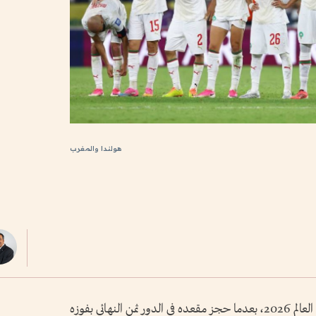
هولندا والمغرب
واصل المنتخب المغربي مسيرته المميزة في كأس العالم 2026، بعدما حجز مقعده في الدور ثمن النهائي بفوزه