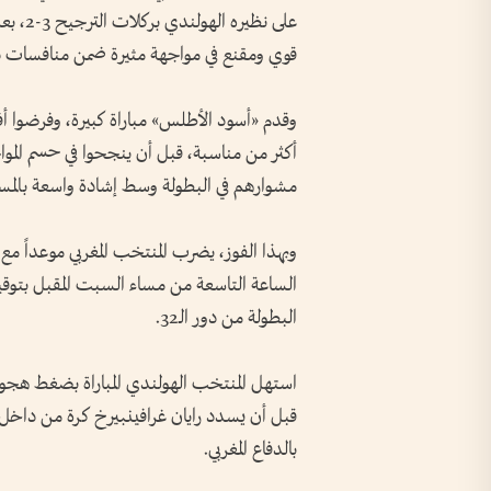
قوي ومقنع في مواجهة مثيرة ضمن منافسات دور الـ32، احتضنها استاد مونتيري في
وقدم «أسود الأطلس» مباراة كبيرة، وفرضوا أ
أكثر من مناسبة، قبل أن ينجحوا في حسم المو
مشوارهم في البطولة وسط إشادة واسعة بالمس
وبهذا الفوز، يضرب المنتخب المغربي موعداً مع من
الساعة التاسعة من مساء السبت المقبل بتوقي
البطولة من دور الـ32.
استهل المنتخب الهولندي المباراة بضغط هجومي
قبل أن يسدد رايان غرافينبيرخ كرة من داخل 
بالدفاع المغربي.