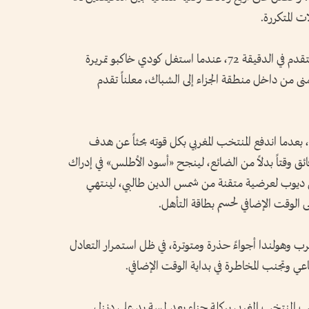
ونجح منتخب «الطواحين» في خطف هدف التقدم في الدقيقة 72، عندما استغل كودي خاكبو تمريرة
 من داخل منطقة الجزاء إلى الشباك، معلناً تقدم
، بعدما اندفع المنتخب المغربي بكل قوته بحثاً عن هدف
ق وقتاً بدلاً من الضائع، لينجح «أسود الأطلس» في إدراك
 عندما ارتقى عيسى ديوب لعرضية متقنة من شمس الدين طالبي، لينتهي
رب وهولندا أجواءً حذرة ومتوترة، في ظل استمرار التعادل
طات في الدقيقة 93، حين طالب المنتخب المغربي بركلة جزاء بعد لمسة يد على دنزل