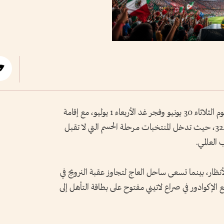
تتواصل الإثارة في بطولة كأس العالم 2026، اليوم الثلاثاء 30 يونيو وفجر غد الأربعاء 1 يوليو، مع إقامة
ثلاث مواجهات مرتقبة ضمن منافسات دور الـ32، حيث تدخل المنتخبات مرحلة الحسم التي لا تقبل
العالمي.
نظار، بينما تسعى ساحل العاج لتجاوز عقبة النرويج في
لإكوادور في صراع لاتيني مفتوح على بطاقة التأهل إلى