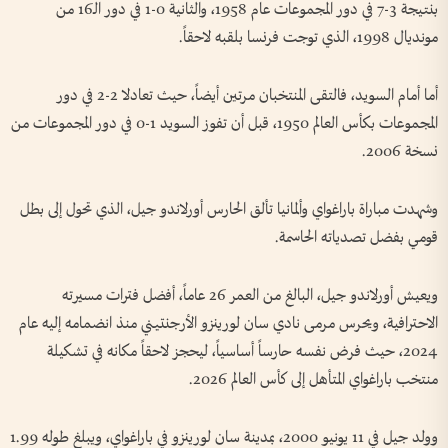
بنتيجة 3-7 في دور المجموعات عام 1958، والثانية 0-1 في دور الـ16 من
مونديال 1998، الذي توجت فرنسا بلقبه لاحقاً.
أما أمام السويد، فالتقى المنتخبان مرتين أيضاً، حيث تعادلا 2-2 في دور
المجموعات بكأس العالم 1950، قبل أن تفوز السويد 1-0 في دور المجموعات من
نسخة 2006.
وشهدت مباراة باراغواي وألمانيا تألق الحارس أورلاندو جيل، الذي تحول إلى بطل
قومي بفضل تصدياته الحاسمة.
ويعيش أورلاندو جيل، البالغ من العمر 26 عاماً، أفضل فترات مسيرته
الاحترافية، ويحرس مرمى نادي سان لورينزو الأرجنتيني منذ انضمامه إليه عام
2024، حيث فرض نفسه حارساً أساسياً، ليحجز لاحقاً مكانه في تشكيلة
منتخب باراغواي المتأهل إلى كأس العالم 2026.
وولد جيل في 11 يونيو 2000، بمدينة سان لورينزو في باراغواي، ويبلغ طوله 1.99