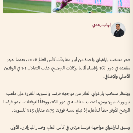
إيهاب زهدي
فجر منتخب باراغواي واحدة من أبرز مفاجآت كأس العالم 2026، بعدما حجز
مقعده في دور الـ16 بإقصاء ألمانيا بركلات الترجيح، عقب التعادل 1-1 في الوقتين
الأصلي والإضافي.
وينتظر منتخب باراغواي الفائز من مواجهة فرنسا والسويد، المقررة على ملعب
نيويورك-نيوجيرسي، لتحديد منافسه في دور الـ16، ووفقاً للتوقعات، تبدو فرنسا
المرشح الأوفر حظاً للتأهل، إذ تبلغ نسبة فوزها 75%، مقابل 15% للسويد.
وسبق لباراغواي مواجهة فرنسا مرتين في كأس العالم، وخسر المباراتين، الأولى