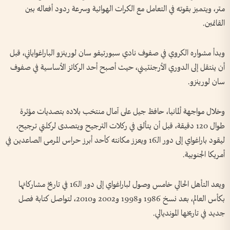
متر، ويتميز بقوته في التعامل مع الكرات الهوائية وسرعة ردود أفعاله بين
القائمين.
وبدأ مشواره الكروي في صفوف نادي سبورتيفو سان لورينزو الباراغواياني، قبل
أن ينتقل إلى الدوري الأرجنتيني، حيث أصبح أحد الركائز الأساسية في صفوف
سان لورينزو.
وخلال مواجهة ألمانيا، حافظ جيل على آمال منتخب بلاده بتصديات مؤثرة
طوال 120 دقيقة، قبل أن يتألق في ركلات الترجيح ويتصدى لركلتي ترجيح،
ليقود باراغواي إلى دور الـ16 ويعزز مكانته كأحد أبرز حراس المرمى الصاعدين في
أمريكا الجنوبية.
ويعد التأهل الحالي خامس وصول لباراغواي إلى دور الـ16 في تاريخ مشاركاتها
بكأس العالم، بعد نسخ 1986 و1998 و2002 و2010، لتواصل كتابة فصل
جديد في تاريخها المونديالي.