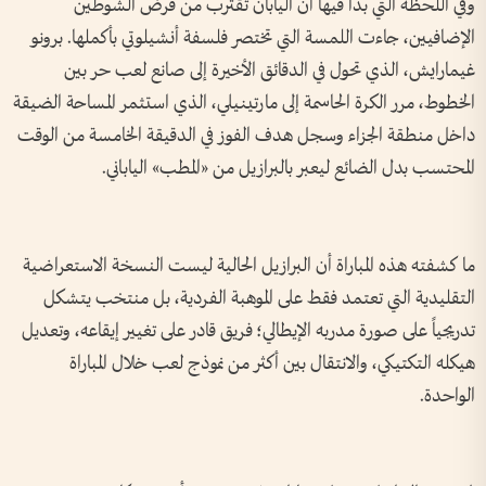
وفي اللحظة التي بدا فيها أن اليابان تقترب من فرض الشوطين
الإضافيين، جاءت اللمسة التي تختصر فلسفة أنشيلوتي بأكملها. برونو
غيمارايش، الذي تحول في الدقائق الأخيرة إلى صانع لعب حر بين
الخطوط، مرر الكرة الحاسمة إلى مارتينيلي، الذي استثمر المساحة الضيقة
داخل منطقة الجزاء وسجل هدف الفوز في الدقيقة الخامسة من الوقت
المحتسب بدل الضائع ليعبر بالبرازيل من «المطب» الياباني.
ما كشفته هذه المباراة أن البرازيل الحالية ليست النسخة الاستعراضية
التقليدية التي تعتمد فقط على الموهبة الفردية، بل منتخب يتشكل
تدريجياً على صورة مدربه الإيطالي؛ فريق قادر على تغيير إيقاعه، وتعديل
هيكله التكتيكي، والانتقال بين أكثر من نموذج لعب خلال المباراة
الواحدة.