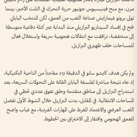
مرن، مع منح فينيسيوس جونيور حرية التحرك في الثلث الأخير، بينما
تولى برونو غيمارايش صناعة اللعب من العمق، لكن المنتخب الياباني
نجح في إفساد السيناريو البرازيلي منذ البداية عبر كتلة دفاعية متوسطة
إلى منخفضة، ترافقت مع انتقالات هجومية سريعة واستغلال فعال
للمساحات خلف ظهيري البرازيل.
ولم يكن هدف كايشو سانو في الدقيقة 29 مفاجئاً من الناحية التكتيكية،
إذ جاء نتيجة مباشرة لفلسفة اليابان القائمة على التحولات السريعة، بعد
استدراج البرازيل إلى مناطق متقدمة وخلق تفوق عددي لحظي في
المساحات الانتقالية. في المقابل، بدت البرازيل خلال الشوط الأول تفضل
اللعب العرضي والاعتماد المفرط على المهارات الفردية، مع غياب واضح
للعمق الهجومي وافتقار إلى الاختراق بين الخطوط.