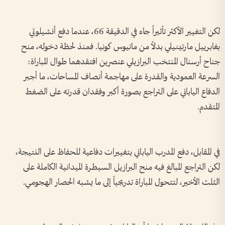
لكن التغيير الأكثر تأثيراً جاء في الدقيقة 66، عندما دفع أنشيلوتي
بغابرييل مارتينيلي بدلاً من ماتيوس كونيا. فمنذ لحظة دخوله، منح
جناح أرسنال المنتخب البرازيلي عنصرين افتقدهما طوال المباراة:
السرعة العمودية والقدرة على مهاجمة أنصاف المساحات، ما أجبر
الدفاع الياباني على التراجع بصورة أكبر وفقدان قدرته على الضغط
المتقدم.
في المقابل، دفع المدرب الياباني بتغييرات دفاعية للحفاظ على النتيجة،
لكن التراجع المبالغ فيه منح البرازيل السيطرة الميدانية الكاملة على
الثلث الأخير، لتتحول المباراة تدريجياً إلى ما يشبه الحصار الهجومي.