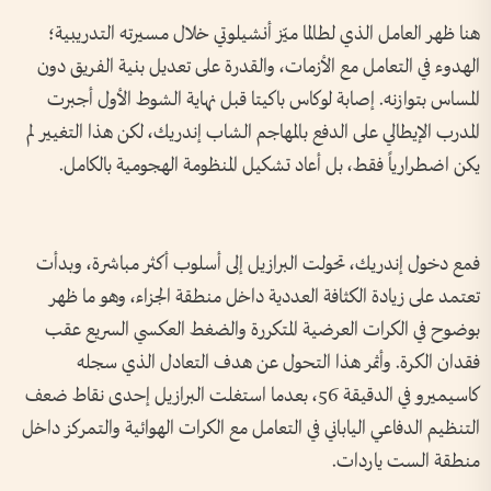
هنا ظهر العامل الذي لطالما ميّز أنشيلوتي خلال مسيرته التدريبية؛
الهدوء في التعامل مع الأزمات، والقدرة على تعديل بنية الفريق دون
المساس بتوازنه. إصابة لوكاس باكيتا قبل نهاية الشوط الأول أجبرت
المدرب الإيطالي على الدفع بالمهاجم الشاب إندريك، لكن هذا التغيير لم
يكن اضطرارياً فقط، بل أعاد تشكيل المنظومة الهجومية بالكامل.
فمع دخول إندريك، تحولت البرازيل إلى أسلوب أكثر مباشرة، وبدأت
تعتمد على زيادة الكثافة العددية داخل منطقة الجزاء، وهو ما ظهر
بوضوح في الكرات العرضية المتكررة والضغط العكسي السريع عقب
فقدان الكرة. وأثمر هذا التحول عن هدف التعادل الذي سجله
كاسيميرو في الدقيقة 56، بعدما استغلت البرازيل إحدى نقاط ضعف
التنظيم الدفاعي الياباني في التعامل مع الكرات الهوائية والتمركز داخل
منطقة الست ياردات.