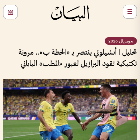
مونديال 2026
تحليل | أنشيلوتي ينتصر بـ «الخطة ب».. مرونة
تكتيكية تقود البرازيل لعبور «المطب» الياباني