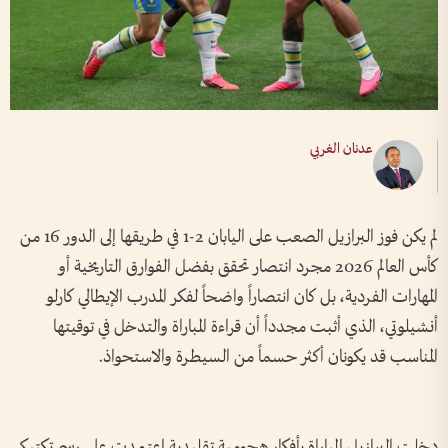
عدنان الغربي
لم يكن فوز البرازيل الصعب على اليابان 2-1 في طريقها إلى الدور 16 من
كأس العالم 2026 مجرد انتصار تحقق بفضل الفوارق التاريخية أو
المهارات الفردية، بل كان انتصاراً واضحاً لفكر المدرب الإيطالي كارلو
أنشيلوتي، الذي أثبت مجدداً أن قراءة المباراة والتدخل في توقيتها
المناسب قد يكونان أكثر حسماً من السيطرة والاستحواذ.
دخلت البرازيل المباراة بأفكار هجومية تقليدية اعتمدت على رسم تكتيكي