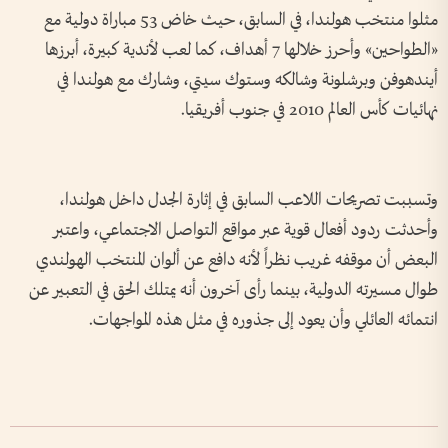
مثلوا منتخب هولندا، في السابق، حيث خاض 53 مباراة دولية مع
«الطواحين» وأحرز خلالها 7 أهداف، كما لعب لأندية كبيرة، أبرزها
أيندهوفن وبرشلونة وشالكه وستوك سيتي، وشارك مع هولندا في
نهائيات كأس العالم 2010 في جنوب أفريقيا.
وتسببت تصريحات اللاعب السابق في إثارة الجدل داخل هولندا،
وأحدثت ردود أفعال قوية عبر مواقع التواصل الاجتماعي، واعتبر
البعض أن موقفه غريب نظراً لأنه دافع عن ألوان المنتخب الهولندي
طوال مسيرته الدولية، بينما رأى آخرون أنه يمتلك الحق في التعبير عن
انتمائه العائلي وأن يعود إلى جذوره في مثل هذه المواجهات.