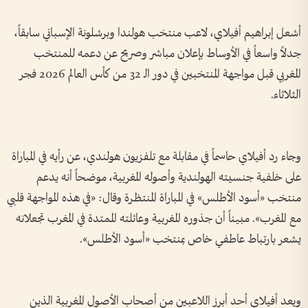
أشعل إبراهيم أفيلاي، لاعب منتخب هولندا وبرشلونة الإسباني سابقاً،
جدلاً واسعاً في الأوساط بإعلان مباشر وصريح عن دعمه للمنتخب
المغربي قبل مواجهة المنتخبين في دور الـ 32 من كأس العالم 2026 فجر
الثلاثاء.
وجاء رد أفيلاي حاسماً في مقابلة مع تلفزيون هولندي، عن رأيه في المباراة
على خلفية جنسيته الهولندية وأصوله المغربية، موضحاً أنه يدعم
منتخب «أسود الأطلس» في المباراة المنتظرة وقال: «في هذه المواجهة قلبي
مع المغرب». مبيناً أن جذوره المغربية وعائلته الممتدة في المغرب تجعلانه
يشعر بارتباط عاطفي خاص بمنتخب «أسود الأطلس».
ويعد أفيلاي أحد أبرز اللاعبين من أصحاب الأصول المغربية الذين