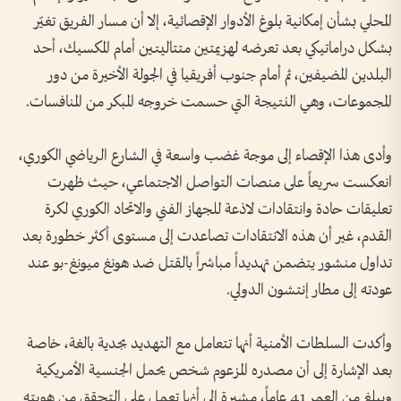
المحلي بشأن إمكانية بلوغ الأدوار الإقصائية، إلا أن مسار الفريق تغيّر
بشكل دراماتيكي بعد تعرضه لهزيمتين متتاليتين أمام المكسيك، أحد
البلدين المضيفين، ثم أمام جنوب أفريقيا في الجولة الأخيرة من دور
المجموعات، وهي النتيجة التي حسمت خروجه المبكر من المنافسات.
وأدى هذا الإقصاء إلى موجة غضب واسعة في الشارع الرياضي الكوري،
انعكست سريعاً على منصات التواصل الاجتماعي، حيث ظهرت
تعليقات حادة وانتقادات لاذعة للجهاز الفني والاتحاد الكوري لكرة
القدم، غير أن هذه الانتقادات تصاعدت إلى مستوى أكثر خطورة بعد
تداول منشور يتضمن تهديداً مباشراً بالقتل ضد هونغ ميونغ-بو عند
عودته إلى مطار إنتشون الدولي.
وأكدت السلطات الأمنية أنها تتعامل مع التهديد بجدية بالغة، خاصة
بعد الإشارة إلى أن مصدره المزعوم شخص يحمل الجنسية الأمريكية
ويبلغ من العمر 41 عاماً، مشيرة إلى أنها تعمل على التحقق من هويته