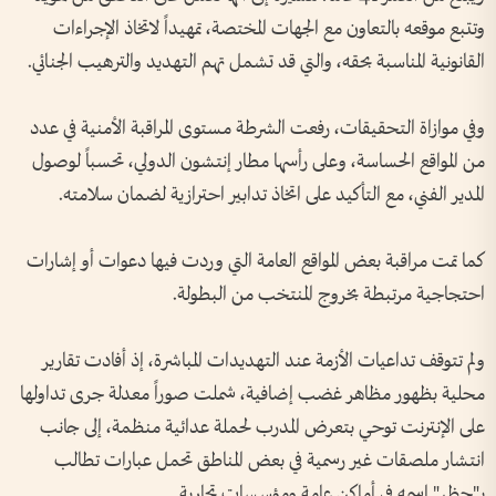
وتتبع موقعه بالتعاون مع الجهات المختصة، تمهيداً لاتخاذ الإجراءات
القانونية المناسبة بحقه، والتي قد تشمل تهم التهديد والترهيب الجنائي.
وفي موازاة التحقيقات، رفعت الشرطة مستوى المراقبة الأمنية في عدد
من المواقع الحساسة، وعلى رأسها مطار إنتشون الدولي، تحسباً لوصول
المدير الفني، مع التأكيد على اتخاذ تدابير احترازية لضمان سلامته.
كما تمت مراقبة بعض المواقع العامة التي وردت فيها دعوات أو إشارات
احتجاجية مرتبطة بخروج المنتخب من البطولة.
ولم تتوقف تداعيات الأزمة عند التهديدات المباشرة، إذ أفادت تقارير
محلية بظهور مظاهر غضب إضافية، شملت صوراً معدلة جرى تداولها
على الإنترنت توحي بتعرض المدرب لحملة عدائية منظمة، إلى جانب
انتشار ملصقات غير رسمية في بعض المناطق تحمل عبارات تطالب
بـ"حظر" اسمه في أماكن عامة ومؤسسات تجارية.