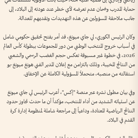
رياضي وإداري إلى قضية أمنية بحتة، حيث باتت الأولوية للسلطات هي
حماية المدرب وضمان عدم تعرضه لأي خطر عند عودته إلى البلاد، إلى
جانب ملاحقة المسؤولين عن هذه التهديدات وتقديمهم للعدالة.
وكان الرئيس الكوري، لي جاي ميونغ، قد أمر بفتح تحقيق حكومي شامل
في أسباب خروج المنتخب الوطني من دور المجموعات ببطولة كأس العالم
2026، في خطوة غير مسبوقة تعكس حجم الغضب الرسمي والشعبي
من النتائج المخيبة، وذلك بالتزامن مع إعلان المدير الفني هونغ ميونغ-بو
استقالته من منصبه، متحملاً المسؤولية الكاملة عن الإخفاق.
وفي بيان مطول نشره عبر منصة "إكس"، أعرب الرئيس لي جاي ميونغ
عن استيائه الشديد من أداء المنتخب، مؤكداً أن ما حدث تجاوز حدود
النتائج الرياضية المعتادة، وداعياً إلى مراجعة شاملة لمنظومة إدارة كرة
القدم في البلاد.