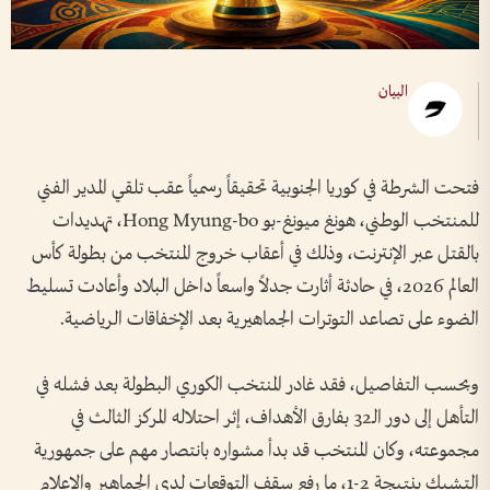
البيان
فتحت الشرطة في كوريا الجنوبية تحقيقاً رسمياً عقب تلقي المدير الفني
للمنتخب الوطني، هونغ ميونغ-بو Hong Myung-bo، تهديدات
بالقتل عبر الإنترنت، وذلك في أعقاب خروج المنتخب من بطولة كأس
العالم 2026، في حادثة أثارت جدلاً واسعاً داخل البلاد وأعادت تسليط
الضوء على تصاعد التوترات الجماهيرية بعد الإخفاقات الرياضية.
وبحسب التفاصيل، فقد غادر المنتخب الكوري البطولة بعد فشله في
التأهل إلى دور الـ32 بفارق الأهداف، إثر احتلاله المركز الثالث في
مجموعته، وكان المنتخب قد بدأ مشواره بانتصار مهم على جمهورية
التشيك بنتيجة 2-1، ما رفع سقف التوقعات لدى الجماهير والإعلام