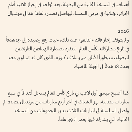
أهداف في النسخة الحالية من البطولة، بعد نجاحه في إحراز ثلاثية أمام
الجزائر، وثنائية في مرمى النمسا، ليواصل تصدره لقائمة هدافي مونديال
2026
ولم يتوقف إنجاز قائد «التانغو» عند ذلك، حيث رفع رصيده إلى 19 هدفاً
في تاريخ مشاركاته بكأس العالم، لينفرد بصدارة الهدافين التاريخيين
للبطولة، متجاوزاً الألماني ميروسلاف كلوزه، الذي كان قد تساوى معه
بعدد 18 هدفاً في الجولة الماضية.
كما أصبح ميسي أول لاعب في تاريخ كأس العالم يسجل أهدافاً في سبع
مباريات متتالية، بهز الشباك في آخر أربع مباريات من مونديال 2022، ثم
واصل السلسلة في المباريات الثلاث بدور المجموعات من النسخة
الحالية، التي يشارك فيها بعمر الـ 39 عاماً.