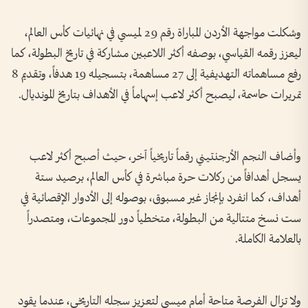
وشكلت مواجهة الأردن المباراة رقم 29 لميسي في نهائيات كأس العالم،
ليعزز رقمه القياسي، بوصفه أكثر اللاعبين مشاركة في تاريخ البطولة، كما
رفع مساهماته التهديفية إلى 27 مساهمة، بتسجيله 19 هدفاً، وتقديم 8
تمريرات حاسمة، ليصبح أكثر لاعب إسهاماً في الأهداف بتاريخ المونديال.
وأضاف النجم الأرجنتيني رقماً تاريخياً آخر، حيث أصبح أكثر لاعب
يسجل أهدافاً من ركلات حرة مباشرة في كأس العالم، برصيد ستة
أهداف، كما انفرد بإنجاز غير مسبوق، بوصوله إلى الأدوار الإقصائية في
ست نسخ متتالية من البطولة، متخطياً دور المجموعات، ومتصدراً
بالعلامة الكاملة.
ولا تزال الفرصة متاحة أمام ميسي لتعزيز سجله التاريخي، عندما يقود