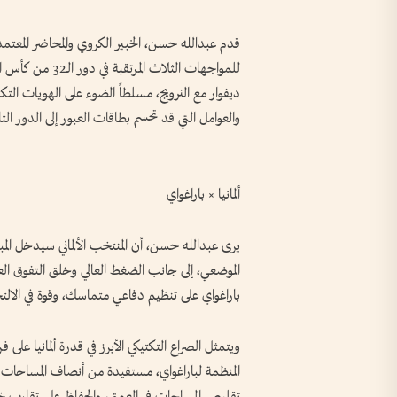
قدم عبدالله حسن، الخبير الكروي والمحاضر المعتمد
ديفوار مع النرويج، مسلطاً الضوء على الهويات التك
والعوامل التي قد تحسم بطاقات العبور إلى الدور التا
ألمانيا × باراغواي
يرى عبدالله حسن، أن المنتخب الألماني سيدخل المبار
الموضعي، إلى جانب الضغط العالي وخلق التفوق ا
باراغواي على تنظيم دفاعي متماسك، وقوة في الالتحا
ويتمثل الصراع التكتيكي الأبرز في قدرة ألمانيا عل
المنظمة لباراغواي، مستفيدة من أنصاف المساحات ل
تقليص المساحات في العمق، والحفاظ على تقارب خطوط