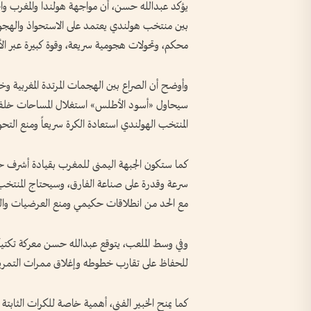
يؤكد عبدالله حسن، أن مواجهة هولندا والمغرب واحد
بين منتخب هولندي يعتمد على الاستحواذ والهجوم
محكم، وتحولات هجومية سريعة، وقوة كبيرة عبر الأ
وأوضح أن الصراع بين الهجمات المرتدة المغربية وخط
سيحاول «أسود الأطلس» استغلال المساحات خلف 
المنتخب الهولندي استعادة الكرة سريعاً ومنع التحو
كما ستكون الجبهة اليمنى للمغرب بقيادة أشرف حكيمي 
سرعة وقدرة على صناعة الفارق، وسيحتاج المنتخب 
مع الحد من انطلاقات حكيمي ومنع العرضيات والت
وفي وسط الملعب، يتوقع عبدالله حسن معركة تكتي
للحفاظ على تقارب خطوطه وإغلاق ممرات التمرير وإ
كما يمنح الخبير الفني، أهمية خاصة للكرات الثابتة وا