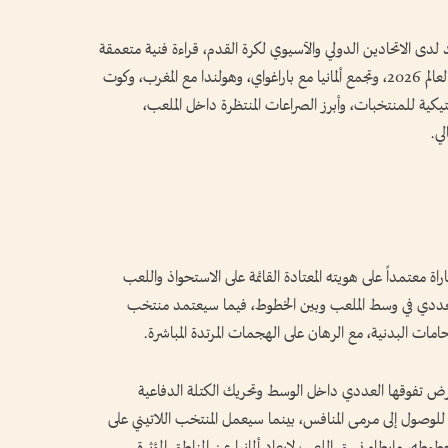
 لدى الاتحادين الدولي والآسيوي لكرة القدم، قراءة فنية متعمقة
للمواجهات الثلاث المرتقبة في دور الـ32 من كأس العالم 2026، وتجمع ألمانيا مع باراغواي، وهولندا مع المغرب، وكوت
تيكية للمنتخبات، وأبرز الصراعات المنتظرة داخل الملعب،
لي.
اة معتمداً على هويته المعتادة القائمة على الاستحواذ واللعب
لعددي في وسط الملعب وبين الخطوط، فيما سيعتمد منتخب
مات البدنية، مع الرهان على الهجمات المرتدة المباشرة.
ى فرض تفوقها العددي داخل الوسط وتحريك الكتلة الدفاعية
لوصول إلى مرمى المنافس، بينما سيعمل المنتخب اللاتيني على
ه، وإبطاء نسق اللعب لإبعاد ألمانيا عن المناطق المؤثرة.