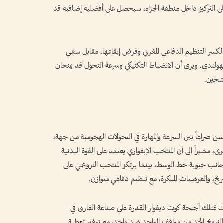
على التركيز داخل منطقة الجزاء، سيحصل على أفضلية إضافية قد
 لكسر التنظيم الدفاعي المغربي وفرض إيقاعها، مقابل سعي
هولندي. ويرى أن الانضباط التكتيكي وسرعة التحول قد يمنحان
رشحين.
حسن صراعاً بين السرعة والمهارة في التحولات الهجومية من جهة،
ى، مشيراً إلى أن المنتخب الإيفواري يعتمد على القوة البدنية
جانب حيوية خط الوسط، بينما يرتكز المنتخب النرويجي على
ريح، والعرضيات المبكرة، مع تنظيم دفاعي متوازن.
تمتلك أجنحة كوت ديفوار القدرة على صناعة الفارق في
لنرويج الحد من مواقف الواحد ضد واحد، مع توفير تغطية