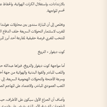
بالارتدادات، واستغلال الكرات الهوائية، والحفاظ 
تحسم المواجهة.
ويخلص إلى أن المباراة ستدور بين محاولات هولندا
المغرب لاستثمار التحولات السريعة خلف الدفاع ال
المنتخب المغربي فرصة حقيقية لمقارعة أحد أبرز الم
كوت ديفوار × النرويج
أما مواجهة كوت ديفوار والنرويج، فيراها عبدالله 
واللعب المباشر والقوة البدنية والهوائية من جهة أخر
وسرعة الأجنحة والتحولات الهجومية السريعة، إلى 
اللعب العمودي المباشر، والاعتماد على المهاجم الص
وأضاف أن الصراع الأول سيكون على الأطراف، حيث 
المواجهات الفردية، الأمر الذي يفرض على ظهيري ا