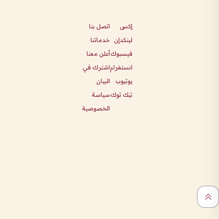
إكس
اتصل بنا
لينكدإن
خدماتنا
فيسبوك
أعلن معنا
انستغرام
اشترك في
يوتيوب
البيان
تيك توك
سياسة
الخصوصية