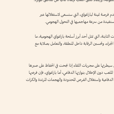
م فرصة ثمينة لباراغواي، التي ستسعى لاستغلالها عبر
 مستفيدة من سرعة مهاجميها في التحول الهجومي.
ت الثابتة، التي تمثل أحد أبرز أسلحة باراغواي الهجومية، ما
لجزاء، وتحسين الرقابة داخل المنطقة، والتعامل بصلابة مع
سيطرتها على مجريات اللقاء إذا نجحت في الحفاظ على صبرها
لملعب دون الإخلال بتوازنها الدفاعي، أما باراغواي، فإن فرصها
لدفاعية واستغلال الفرص المحدودة والهجمات المرتدة والكرات