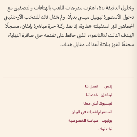
وبحلول الدقيقة 60، اهتزت مدرجات الملعب بالهتافات والتصفيق مع
دخول الأسطورة ليونيل ميسي بديلًا، ولم يخذل قائد المنتخب الأرجنتيني
الجماهير التي استقبلته بحفاوة، إذ نفذ ركلة حرة مباشرة بإتقان، مسجلًا
الهدف الثالث لـ«التانغو»، الذي حافظ على تقدمه حتى صافرة النهاية،
محققًا الفوز بثلاثة أهداف مقابل هدف.
إكس
اتصل بنا
لينكدإن
خدماتنا
فيسبوك
أعلن معنا
انستغرام
اشترك في البيان
يوتيوب
سياسة الخصوصية
تيك توك