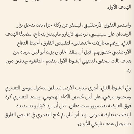
الهدف الأول.
واستمر التفوق الأرجنتيني، ليسفر عن ركلة جزاء بعد تدخل نزار
الرشدان على سينيسي، ترجمها لاوتارو مارتينيز بنجاح، مضيفًا الهدف
الثاني. ورغم محاولات «النشامى» لتقليص الفارق، أحبط الدفاع
الأرجنتيني خطورتهم، قبل أن ينقذ الحارس يزيد أبو ليلى مرماه من
هدف ثالث محقق، لينتهي الشوط الأول بتقدم «التانغو» بهدفين دون
رد.
وفي الشوط الثاني، أجرى مدرب الأردن تبديلين بدخول موسى التعمري
ومحمود مرضي، على أمل تحسين الأداء الهجومي. وسدد التعمري كرة
فوق العارضة بعد مرور ست دقائق، قبل أن يرد لاوتارو بتسديدة
ارتطمت بعارضة مرمى يزيد أبو ليلى، ثم نجح التعمري في تقليص الفارق
بتسجيل هدف تاريخي للأردن.