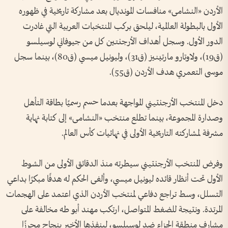
الأردن «النشامى» منافسات المونديال بعد مشاركة تاريخية في ظهوره
الأول بالبطولة العالمية، ليلحق بركب المنتخبات العربية التي غادرت
الدور الأول. وسجل أهداف الأرجنتين كل من جيوفاني لوسيلسو
(ق19)، ولاوتارو مارتينيز (ق31)، وليونيل ميسي (ق80)، بينما سجل
موسى التعمري هدف الأردن (ق55).
دخل المنتخب الأرجنتيني المواجهة بعدما حسم رسميًا بطاقة التأهل
وصدارة المجموعة، بينما تطلع منتخب «النشامى» إلى كتابة نهاية
مشرفة لمشاركته التاريخية الأولى في نهائيات كأس العالم.
وفرض المنتخب الأرجنتيني سيطرته منذ الدقائق الأولى من الشوط
الأول تحت أنظار قائده ليونيل ميسي، وألغى الحكم له هدفًا مبكرًا بداعي
التسلل، وسط تراجع دفاعي لمنتخب الأردن الذي اعتمد على الهجمات
المرتدة. ونتيجة للضغط المتواصل، ارتكب مهند أبو طه مخالفة على
مشارف منطقة الجزاء ضد لوسيلسو، لينفذها الأخير بنجاح محرزًا