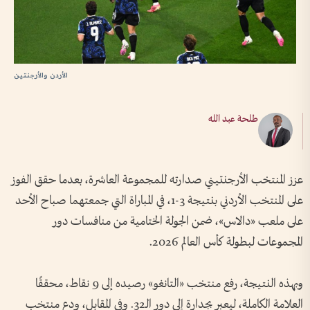
الأردن والأرجنتين
طلحة عبد الله
عزز المنتخب الأرجنتيني صدارته للمجموعة العاشرة، بعدما حقق الفوز
على المنتخب الأردني بنتيجة 3-1، في المباراة التي جمعتهما صباح الأحد
على ملعب «دالاس»، ضمن الجولة الختامية من منافسات دور
المجموعات لبطولة كأس العالم 2026.
وبهذه النتيجة، رفع منتخب «التانغو» رصيده إلى 9 نقاط، محققًا
العلامة الكاملة، ليعبر بجدارة إلى دور الـ32. وفي المقابل، ودع منتخب