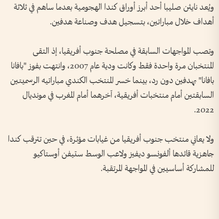
ويُعد نايثن صليبا أحد أبرز أوراق كندا الهجومية بعدما ساهم في ثلاثة
أهداف خلال مباراتين، بتسجيل هدف وصناعة هدفين.
وتصب المواجهات السابقة في مصلحة جنوب أفريقيا، إذ التقى
المنتخبان مرة واحدة فقط وكانت ودية عام 2007، وانتهت بفوز "بافانا
بافانا" بهدفين دون رد، بينما خسر المنتخب الكندي مباراتيه الرسميتين
السابقتين أمام منتخبات أفريقية، آخرهما أمام المغرب في مونديال
2022.
ولا يعاني منتخب جنوب أفريقيا من غيابات مؤثرة، في حين تترقب كندا
جاهزية قائدها ألفونسو ديفيز ولاعب الوسط ستيفن أوستاكيو
للمشاركة أساسيين في المواجهة المرتقبة.