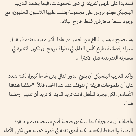
تسديدا على المرمى لفريقه في دور المجموعات، فيما يعتمد المدرب
البلجيكي هوغو بروس على مجموعة يغلب عليها اللاعبون المحليون، مع
وجود سبعة محترفين فقط خارج البلاد.
وسيصبح بروس، البالغ من العمر 74 عاما، أكبر مدرب يقود فريقا في
مباراة إقصائية بتاريخ كأس العالم، في بطولة يرجح أن تكون الأخيرة في
مسيرته التدريبية قبل الاعتزال.
وأكد المدرب البلجيكي أن بلوغ الدور الثاني يمثل نجاحا كبيرا، لكنه شدد
على أن طموحات فريقه لم تتوقف عند هذا الحد، قائلاً: "حققنا هدفنا
الأساسي، لكن بمجرد التأهل فإنك تريد المزيد. لا نريد أن تنتهي رحلتنا
هنا".
وأضاف أن مواجهة كندا ستكون صعبة أمام منتخب يتميز بالقوة
البدنية والضغط المكثف، لكنه أبدى ثقته في قدرة لاعبيه على تكرار الأداء