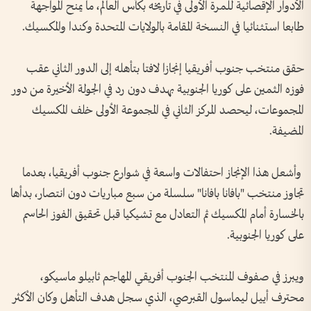
الأدوار الإقصائية للمرة الأولى في تاريخه بكأس العالم، ما يمنح المواجهة
طابعا استثنائيا في النسخة المقامة بالولايات المتحدة وكندا والمكسيك.
حقق منتخب جنوب أفريقيا إنجازا لافتا بتأهله إلى الدور الثاني عقب
فوزه الثمين على كوريا الجنوبية بهدف دون رد في الجولة الأخيرة من دور
المجموعات، ليحصد المركز الثاني في المجموعة الأولى خلف المكسيك
المضيفة.
وأشعل هذا الإنجاز احتفالات واسعة في شوارع جنوب أفريقيا، بعدما
تجاوز منتخب "بافانا بافانا" سلسلة من سبع مباريات دون انتصار، بدأها
بالخسارة أمام المكسيك ثم التعادل مع تشيكيا قبل تحقيق الفوز الحاسم
على كوريا الجنوبية.
ويبرز في صفوف المنتخب الجنوب أفريقي المهاجم ثابيلو ماسيكو،
محترف أييل ليماسول القبرصي، الذي سجل هدف التأهل وكان الأكثر