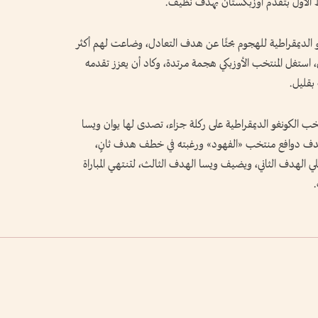
ط الأول بتقدم أوزبكستان بهدف نظيف.
نغو الديمقراطية للهجوم بحثًا عن هدف التعادل، وضاعت لهم أكثر
، استغل المنتخب الأوزبكي هجمة مرتدة، وكاد أن يعزز تقدمه
بقليل.
رة، حصل منتخب الكونغو الديمقراطية على ركلة جزاء، تصدى لها يوان ويسا
اك، لتصبح النتيجة 1-1، وعزز الهدف دوافع منتخب «الفهود» ورغبته في خطف هدف ثانٍ،
الهدف الثاني، ويضيف ويسا الهدف الثالث، لتنتهي المباراة