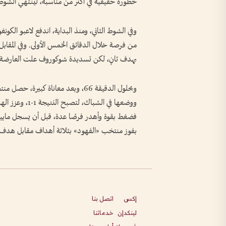
خطورة حقيقية في أكثر من مناسبة، لينتهي الشو
وفي الشوط الثاني، ومنذ البداية، اندفع لاعبو الكو
من فرصة خلال الدقائق الخمس الأولى. وفي المقابل
بهدف ثانٍ، لكن تسديدة شوكوروف علت العارضة 
وبحلول الدقيقة 66، وبعد معاناة كبي
ووضعها في الشب
فضغط بقوة وأهدر فرصًا عدة، قبل أن يسجل ماييلي 
بفوز منتخب «الفهود» بثلاثة أهداف مقابل هدف.
إكس
اتصل بنا
لينكدإن
خدماتنا