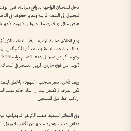
دخل المنتخبان المواجهة بدوافع متباينة، ففي الوق
للوصول إلى النقطة الرابعة وتعزيز حظوظه في الت
عرض مثالي وترك بصمة إيجابية في ظهوره الأخير بال
ومع انطلاق صافرة البداية، فرض المنتخب الأوزبك
هز الشباك عند الثانية 24، غي
وهو ما أثمر عن تسجيل هدف التقدم بواسطة المتألق
(لوب) من فوق حارس المرمى، لتستقر في الشباك.
وبعد تأخره، شعر منتخب «الفهود» بالخطر، ليتقدم لا
لكن الفرحة لم تكتمل بعد أن ألغاه الحكم عقب العود
ارتكب خطأ قبل التسجيل.
وفي الدقائق المتبقية، كثفت الكونغو الديمقراطية م
دفاعي صلب وصمود متميز من الجانب الأوزبكي، ال