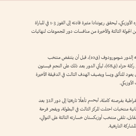
قلب منتخب الكونغو الديمقراطية الطاولة على نظيره الأوزبكي، ليحقق ريمونتادا مثيرة قادته إلى الفوز 3-1 في المباراة
 الجولة الثالثة والأخيرة من منافسات دور المجموعات لنهائيات
وكان المنتخب الأوزبكي قد تقدم أولًا بهدف مهاجمه إلدور شومورودوف (ق10)، قبل أن ينتفض منتخب
«الفهود»، وينجح يوان ويسا في إدراك التعادل من ركلة جزاء (ق68)، ليأتي الدور بعد ذلك على النجم فيستون
وقع على الهدف الثاني (ق79)، قبل أن يعود المتألق ويسا ويضيف الهدف الثالث في الدقيقة الأخيرة
الأوزبكي.
وبهذا الانتصار الثمين، تمسك منتخب الكونغو الديمقراطية بفرصته كاملة، ليحسم تأهلًا تاريخيًا إلى دور الـ32 بعد
مانية منتخبات احتلت المركز الثالث في البطولة، ويفجر فرحة
قابل، تلقى منتخب أوزبكستان خسارته الثالثة على التوالي،
شاركة التاريخية.