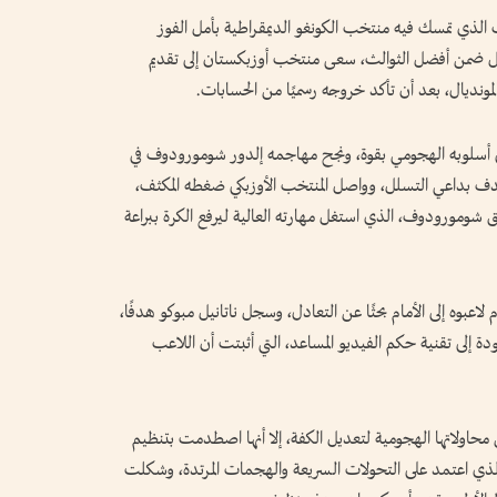
ت الذي تمسك فيه منتخب الكونغو الديمقراطية بأمل الفوز
أهل ضمن أفضل الثوالث، سعى منتخب أوزبكستان إلى تقديم
مونديال، بعد أن تأكد خروجه رسميًا من الحسابات.
ي أسلوبه الهجومي بقوة، ونجح مهاجمه إلدور شومورودوف في
ر أن الحكم ألغى الهدف بداعي التسلل، وواصل المنتخب الأوزبكي ضغطه المكثف،
 شومورودوف، الذي استغل مهارته العالية ليرفع الكرة ببراعة
عبوه إلى الأمام بحثًا عن التعادل، وسجل ناتانيل مبوكو هدفًا،
ة إلى تقنية حكم الفيديو المساعد، التي أثبتت أن اللاعب
ن محاولاتها الهجومية لتعديل الكفة، إلا أنها اصطدمت بتنظيم
ذي اعتمد على التحولات السريعة والهجمات المرتدة، وشكلت