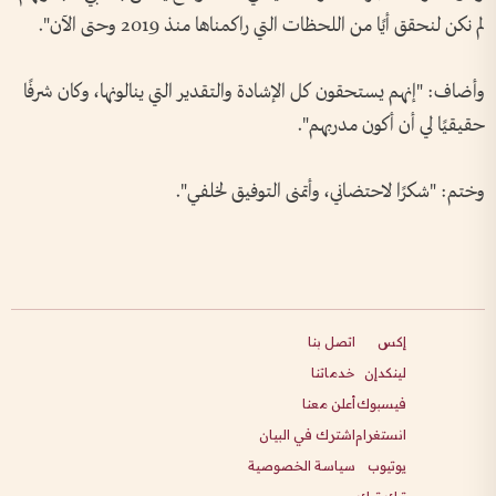
لم نكن لنحقق أيًا من اللحظات التي راكمناها منذ 2019 وحتى الآن".
وأضاف: "إنهم يستحقون كل الإشادة والتقدير التي ينالونها، وكان شرفًا
حقيقيًا لي أن أكون مدربهم".
وختم: "شكرًا لاحتضاني، وأتمنى التوفيق لخلفي".
إكس
اتصل بنا
لينكدإن
خدماتنا
فيسبوك
أعلن معنا
انستغرام
اشترك في البيان
يوتيوب
سياسة الخصوصية