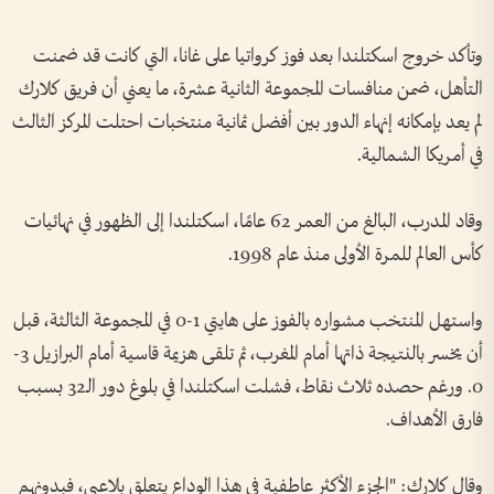
وتأكد خروج اسكتلندا بعد فوز كرواتيا على غانا، التي كانت قد ضمنت
التأهل، ضمن منافسات المجموعة الثانية عشرة، ما يعني أن فريق كلارك
لم يعد بإمكانه إنهاء الدور بين أفضل ثمانية منتخبات احتلت المركز الثالث
في أمريكا الشمالية.
وقاد المدرب، البالغ من العمر 62 عامًا، اسكتلندا إلى الظهور في نهائيات
كأس العالم للمرة الأولى منذ عام 1998.
واستهل المنتخب مشواره بالفوز على هايتي 1-0 في المجموعة الثالثة، قبل
أن يخسر بالنتيجة ذاتها أمام المغرب، ثم تلقى هزيمة قاسية أمام البرازيل 3-
0. ورغم حصده ثلاث نقاط، فشلت اسكتلندا في بلوغ دور الـ32 بسبب
فارق الأهداف.
وقال كلارك: "الجزء الأكثر عاطفية في هذا الوداع يتعلق بلاعبي، فبدونهم