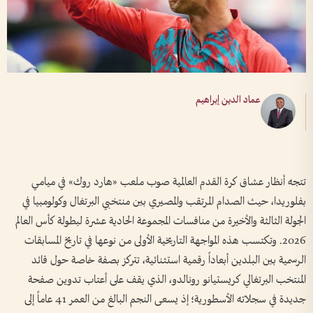
عماد الدين إبراهيم
تتجه أنظار عشاق كرة القدم العالمية صوب ملعب «هارد روك» في ميامي
بفلوريدا، حيث الصدام المرتقب والمصيري بين منتخبي البرتغال وكولومبيا في
الجولة الثالثة والأخيرة من منافسات المجموعة الحادية عشرة لبطولة كأس العالم
2026. وتكتسب هذه المواجهة التاريخية الأولى من نوعها في تاريخ المسابقات
الرسمية بين البلدين أبعاداً رقمية استثنائية، تتركز بصفة خاصة حول قائد
المنتخب البرتغالي كريستيانو رونالدو، الذي يقف على أعتاب تدوين صفحة
جديدة في سجلاته الأسطورية؛ إذ يسعى النجم البالغ من العمر 41 عاماً إلى