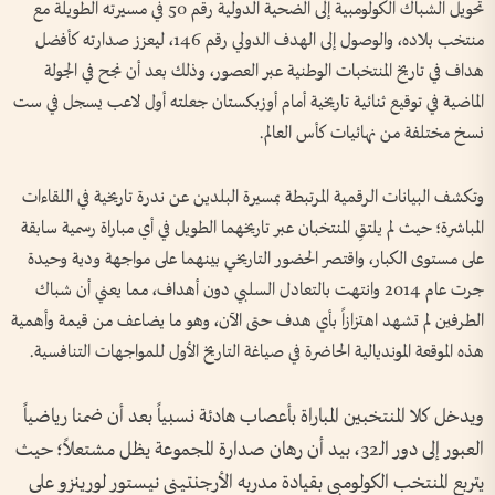
تحويل الشباك الكولومبية إلى الضحية الدولية رقم 50 في مسيرته الطويلة مع
منتخب بلاده، والوصول إلى الهدف الدولي رقم 146، ليعزز صدارته كأفضل
هداف في تاريخ المنتخبات الوطنية عبر العصور، وذلك بعد أن نجح في الجولة
الماضية في توقيع ثنائية تاريخية أمام أوزبكستان جعلته أول لاعب يسجل في ست
نسخ مختلفة من نهائيات كأس العالم.
وتكشف البيانات الرقمية المرتبطة بمسيرة البلدين عن ندرة تاريخية في اللقاءات
المباشرة؛ حيث لم يلتقِ المنتخبان عبر تاريخهما الطويل في أي مباراة رسمية سابقة
على مستوى الكبار، واقتصر الحضور التاريخي بينهما على مواجهة ودية وحيدة
جرت عام 2014 وانتهت بالتعادل السلبي دون أهداف، مما يعني أن شباك
الطرفين لم تشهد اهتزازاً بأي هدف حتى الآن، وهو ما يضاعف من قيمة وأهمية
هذه الموقعة المونديالية الحاضرة في صياغة التاريخ الأول للمواجهات التنافسية.
ويدخل كلا المنتخبين المباراة بأعصاب هادئة نسبياً بعد أن ضمنا رياضياً
العبور إلى دور الـ32، بيد أن رهان صدارة المجموعة يظل مشتعلاً؛ حيث
يتربع المنتخب الكولومبي بقيادة مدربه الأرجنتيني نيستور لورينزو على