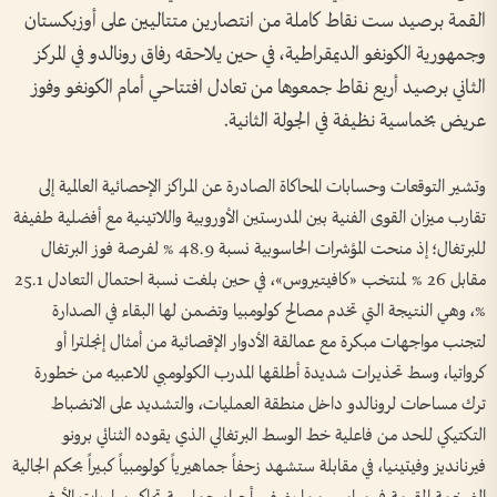
القمة برصيد ست نقاط كاملة من انتصارين متتاليين على أوزبكستان
وجمهورية الكونغو الديمقراطية، في حين يلاحقه رفاق رونالدو في المركز
الثاني برصيد أربع نقاط جمعوها من تعادل افتتاحي أمام الكونغو وفوز
عريض بخماسية نظيفة في الجولة الثانية.
وتشير التوقعات وحسابات المحاكاة الصادرة عن المراكز الإحصائية العالمية إلى
تقارب ميزان القوى الفنية بين المدرستين الأوروبية واللاتينية مع أفضلية طفيفة
للبرتغال؛ إذ منحت المؤشرات الحاسوبية نسبة 48.9 % لفرصة فوز البرتغال
مقابل 26 % لمنتخب «كافيتيروس»، في حين بلغت نسبة احتمال التعادل 25.1
%، وهي النتيجة التي تخدم مصالح كولومبيا وتضمن لها البقاء في الصدارة
لتجنب مواجهات مبكرة مع عمالقة الأدوار الإقصائية من أمثال إنجلترا أو
كرواتيا، وسط تحذيرات شديدة أطلقها المدرب الكولومبي للاعبيه من خطورة
ترك مساحات لرونالدو داخل منطقة العمليات، والتشديد على الانضباط
التكتيكي للحد من فاعلية خط الوسط البرتغالي الذي يقوده الثنائي برونو
فيرنانديز وفيتينيا، في مقابلة ستشهد زحفاً جماهيرياً كولومبياً كبيراً بحكم الجالية