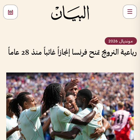
مونديال 2026
رباعية النرويج تمنح فرنسا إنجازاً غائباً منذ 28 عاماً