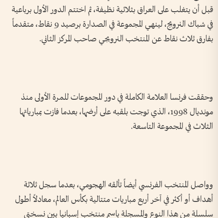
قبل أن يتغلب على العراق بثلاثية نظيفة، ثم اختتم الدور الأول برباعية
في شباك النرويج، لينهي المجموعة في الصدارة برصيد 9 نقاط، متقدماً
بفارق ثلاث نقاط عن المنتخب النرويجي صاحب المركز الثاني.
وحققت فرنسا العلامة الكاملة في دور المجموعات للمرة الأولى منذ
مونديال 1998، الذي توجت بلقبه على أرضها، بعدما فازت بمبارياتها
الثلاث في المجموعة التاسعة.
وواصل المنتخب الفرنسي أيضاً تألقه الهجومي، بعدما سجل ثلاثة
أهداف أو أكثر في آخر أربع مباريات متتالية بكأس العالم، معادلاً أطول
سلسلة من هذا النوع والمسجلة باسم منتخب إسبانيا بين نسختي