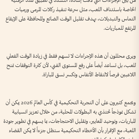
من بين الإجراءات التي لاقت إشادة، التشدد في تطبيق المدد الزمنية
الخاصة باستئناف اللعب، مثل سرعة تنفيذ ركلات المرمى ورميات
التماس والتبديلات، بهدف تقليل الوقت الضائع والمحافظة على الإيقاع
المرتفع للمباريات.
ويرى محللون أن هذه الإجراءات لا تسهم فقط في زيادة الوقت الفعلي
للعب، بل تساعد أيضاً على رفع المستوى الفني، لأن كثرة التوقفات تمنح
اللاعبين فرصاً لالتقاط الأنفاس وتكسر نسق المباراة.
ويجمع كثيرون على أن التجربة التحكيمية في كأس العالم 2026 يمكن أن
تشكل نموذجاً تحتذي به البطولات المحلية، من خلال تعزيز انسيابية
المباريات، وتوحيد المعايير، وتقليل الاحتجاجات، بما يسهم في تطوير جودة
اللعبة، مع الإقرار بأن الأخطاء التحكيمية ستظل جزءاً لا يمكن القضاء