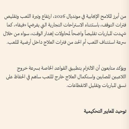
من أبرز الملامح الإيجابية في مونديال 2026، ارتفاع وتيرة اللعب وتقليص
فترات التوقف، باستثناء الاستراحات التجارية التي يفرضها «فيفا»، كما
شهدت المباريات تقليصاً واضحاً لمحاولات إهدار الوقت، سواء من خلال
سرعة استئناف اللعب أم الحد من فترات العلاج داخل أرضية الملعب.
ويؤكد متابعون أن الالتزام بتطبيق القواعد الخاصة بسرعة خروج
اللاعبين المصابين واستكمال العلاج خارج الملعب ساهم في الحفاظ على
نسق المباريات وتقليل الانقطاعات.
توحيد المعايير التحكيمية