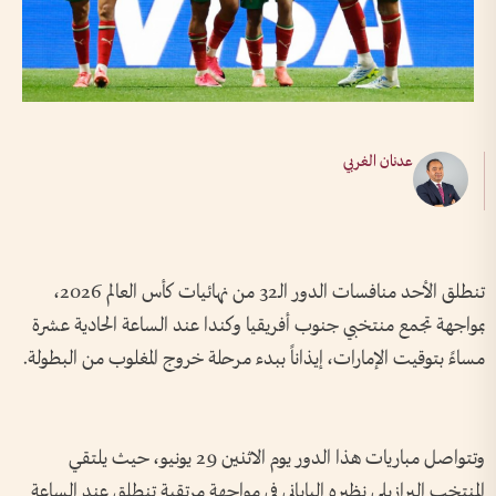
عدنان الغربي
تنطلق الأحد منافسات الدور الـ32 من نهائيات كأس العالم 2026،
بمواجهة تجمع منتخبي جنوب أفريقيا وكندا عند الساعة الحادية عشرة
مساءً بتوقيت الإمارات، إيذاناً ببدء مرحلة خروج المغلوب من البطولة.
وتتواصل مباريات هذا الدور يوم الاثنين 29 يونيو، حيث يلتقي
المنتخب البرازيلي نظيره الياباني في مواجهة مرتقبة تنطلق عند الساعة