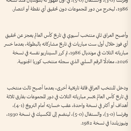
وفرنسا (0-3)، والسنغال (0-5)، في أول ظهور له بالمونديال منذ نسخة
1986، ليخرج من دور المجموعات دون تحقيق أي نقطة أو انتصار.
وأصبح العراق ثاني منتخب آسيوي في تاريخ كأس العالم يعجز عن تحقيق
أي فوز خلال أول ست مباريات في تاريخ مشاركاته بالبطولة، بعدما خسر
مبارياته الثلاث في مونديال 1986، ثم كرر السيناريو نفسه في نسخة
2026، معادلًا الرقم السلبي الذي سجله منتخب كوريا الجنوبية.
ودخل المنتخب العراقي قائمة تاريخية أخرى، بعدما أصبح ثالث منتخب
في تاريخ كأس العالم يخسر مبارياته الثلاث في دور المجموعات بفارق ثلاثة
أهداف أو أكثر في نسخة واحدة، عقب خسارته أمام النرويج (1-4)،
وفرنسا (0-3)، والسنغال (0-5)، لينضم إلى المكسيك في نسخة 1930،
ونيوزيلندا في نسخة 1982.