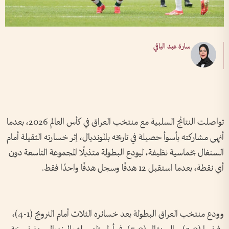
سارة عبد الباقي
تواصلت النتائج السلبية مع منتخب العراق في كأس العالم 2026، بعدما
أنهى مشاركته بأسوأ حصيلة في تاريخه بالمونديال، إثر خسارته الثقيلة أمام
السنغال بخماسية نظيفة، ليودع البطولة متذيلًا المجموعة التاسعة دون
أي نقطة، بعدما استقبل 12 هدفًا وسجل هدفًا واحدًا فقط.
وودع منتخب العراق البطولة بعد خسائره الثلاث أمام النرويج (1-4)،