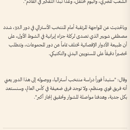
الشعب المصري، واليوم نحتفل، وغداً نبدأ التفكير في القادم".
وبالحديث عن المواجهة المرتقبة أمام المنتخب الأسترالي في دور الـ32، شدد
مصطفى شوبير الذي تصدى لركلة جزاء إيرانية في الشوط الأول، على
أن طبيعة الأدوار الإقصائية تختلف تماماً عن دور المجموعات، وتتطلب
تحضيراً دقيقاً على المستويين البدني والتكتيكي.
وقال: "سنبدأ فوراً دراسة منتخب أستراليا، ووصوله إلى هذا الدور يعني
أنه فريق قوي ومنظم، ولا توجد فرق ضعيفة في كأس العالم، وسنستعد
بكل جدية، وهدفنا مواصلة المشوار وتحقيق إنجاز أكبر".