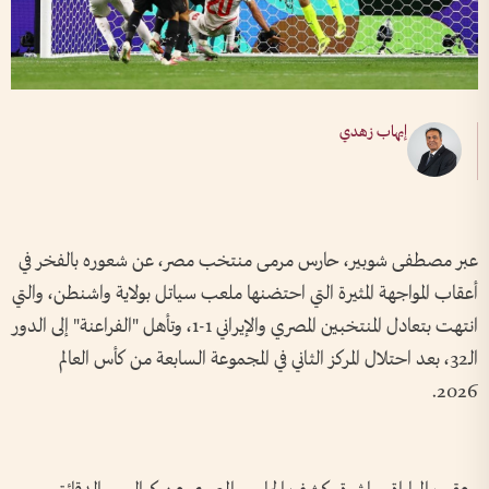
إيهاب زهدي
عبر مصطفى شوبير، حارس مرمى منتخب مصر، عن شعوره بالفخر في
أعقاب المواجهة المثيرة التي احتضنها ملعب سياتل بولاية واشنطن، والتي
انتهت بتعادل المنتخبين المصري والإيراني 1-1، وتأهل "الفراعنة" إلى الدور
الـ32، بعد احتلال المركز الثاني في المجموعة السابعة من كأس العالم
2026.