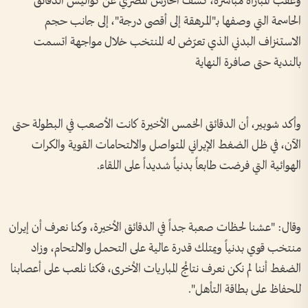
وعقب المباراة مباشرة، كشف الحارس المصري عن كواليس الدقائق
الحاسمة التي وصفها بـ"المرهقة إلى أقصى درجة"، إلى جانب حجم
الاستنزاف البدني الذي تعرّض له المنتخب خلال مواجهة اتسمت
بالندية حتى صافرة النهاية
وأكد شوبير، أن الدقائق الخمس الأخيرة كانت الأصعب في البطولة حتى
الآن، في ظل الضغط الإيراني المتواصل والالتحامات القوية والكرات
الهوائية التي فرضت طابعاً بدنياً شديداً على اللقاء.
وقال: "عشنا لحظات صعبة جداً في الدقائق الأخيرة، وكنا نعرف أن إيران
منتخب قوي بدنياً ويمتلك قدرة عالية على التحمل والالتحام، وزاد
الضغط أننا لم نكن نعرف نتائج المباريات الأخرى، فكنا نلعب على أعصابنا
للحفاظ على بطاقة التأهل".