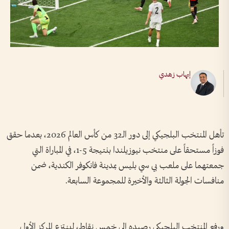
إيهاب زهدي
تأهل المنتخب البلجيكي إلى دور الـ32 من كأس العالم 2026، بعدما حقق
فوزاً مستحقاً على منتخب نيوزيلندا بنتيجة 5-1، في المباراة التي
جمعتهما على ملعب بي سي بليس بمدينة فانكوفر الكندية، ضمن
منافسات الجولة الثالثة والأخيرة للمجموعة السابعة.
ورفع المنتخب البلجيكي رصيده إلى خمس نقاط، لينتزع المركز الأول