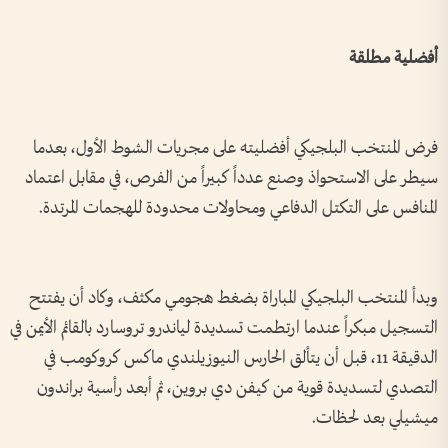
أفضلية مطلقة
فرض المنتخب البلجيكي أفضليته على مجريات الشوط الأول، بعدما
سيطر على الاستحواذ وصنع عدداً كبيراً من الفرص، في مقابل اعتماد
المنافس على التكتل الدفاعي ومحاولات محدودة للهجمات المرتدة.
وبدأ المنتخب البلجيكي المباراة بضغط هجومي مكثف، وكاد أن يفتتح
التسجيل مبكراً عندما ارتطمت تسديدة لياندرو تروسارد بالقائم الأيمن في
الدقيقة 11، قبل أن يتألق الحارس النيوزيلندي ماكس كروكومب في
التصدي لتسديدة قوية من كيفن دي بروين، ثم أبعد رأسية براندون
ميشيلي بعد لحظات.