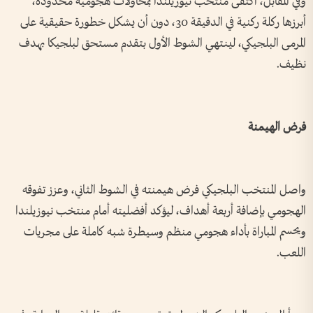
وفي المقابل، اكتفى منتخب نيوزيلندا بمحاولات هجومية محدودة،
أبرزها ركلة ركنية في الدقيقة 30، دون أن يشكل خطورة حقيقية على
المرمى البلجيكي، لينتهي الشوط الأول بتقدم مستحق لبلجيكا بهدف
نظيف.
فرض الهيمنة
واصل المنتخب البلجيكي فرض هيمنته في الشوط الثاني، وعزز تفوقه
الهجومي بإضافة أربعة أهداف، ليؤكد أفضليته أمام منتخب نيوزيلندا
ويحسم المباراة بأداء هجومي منظم وسيطرة شبه كاملة على مجريات
اللعب.