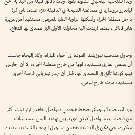
وبدأ المنتخب البلجيكي الشوط بقوة، وبعد دقائق قليلة من البداية، نجح
لياندرو تروسارد في مضاعفة النتيجة في الدقيقة 50، عندما تابع كرة
داخل منطقة الجزاء وأسكنها الزاوية العليا للمرمى، مستفيداً من تمريرة
هانز فاناكن، بعدما ارتدت إليه محاولته الأولى التي تصدى لها الدفاع.
وحاول منتخب نيوزيلندا العودة إلى أجواء المباراة، وكاد إليجاه جاست
أن يقلص الفارق بتسديدة قوية من خارج منطقة الجزاء، إلا أن الحارس
تيبو كورتوا تألق في التصدي لها، قبل أن يهدر تيم باين فرصة أخرى
بتسديدة مرت خارج المرمى.
ورد المنتخب البلجيكي بضغط هجومي متواصل، فأهدر آرثر ثيات أكثر
من فرصة، بينما واصل كيفن دي بروين تهديد المرمى بتسديدات
متكررة، حتى تمكن في الدقيقة 66 من تسجيل الهدف الثالث بتسديدة