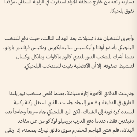
يسارية رائعة من خارج منطقة الجزاء استقرت في الزاوية السفلى، مؤكداً
تفوق بلجيكا.
وأجرى المنتخبان عدة تبديلات بعد الهدف الثالث، حيث دفع المنتخب
البلجيكي بأمادو أونانا وأليكسيس ساليمايكيرس وماتياس فرنانديز-باردو،
بينما أشرك المنتخب النيوزيلندي كالوم ماكاوات ومايكل بوكسال
لتنشيط صفوفه، إلا أن الأفضلية بقيت للمنتخب البلجيكي.
وشهدت الدقائق الأخيرة إثارة متبادلة، بعدما قلص منتخب نيوزيلندا
الفارق في الدقيقة 84 عبر إليجاه جاست، الذي استغل ركلة ركنية
ليسدد كرة قوية إلى الشباك، لكن الرد البلجيكي جاء سريعاً وحاسماً بعد
دقيقتين فقط، عندما دفع المدرب بروميلو لوكاكو من على مقاعد
البدلاء، فلم يحتج المهاجم المخضرم سوى دقائق ليترك بصمته، إذ ارتقى