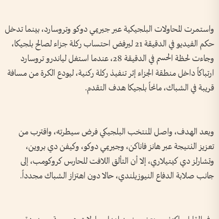
واستمرت المحاولات البلجيكية عبر جيريمي دوكو وتروسارد، بينما تدخل
حكم الفيديو في الدقيقة 21 ليرفض احتساب ركلة جزاء لصالح بلجيكا،
وجاءت لحظة الحسم في الدقيقة 28، عندما استغل لياندرو تروسارد
ارتباكاً داخل منطقة الجزاء إثر تنفيذ ركلة ركنية، ليودع الكرة من مسافة
قريبة في الشباك، مانحاً بلجيكا هدف التقدم.
وبعد الهدف، واصل المنتخب البلجيكي فرض سيطرته، واقترب من
تعزيز النتيجة عبر هانز فاناكن، وجيريمي دوكو، وكيفن دي بروين،
وتشارلز دي كيتيلاري، إلا أن التألق اللافت للحارس كروكومب، إلى
جانب صلابة الدفاع النيوزيلندي، حالا دون اهتزاز الشباك مجدداً.