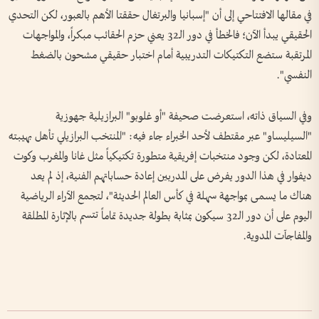
في مقالها الافتتاحي إلى أن "إسبانيا والبرتغال حققتا الأهم بالعبور، لكن التحدي
الحقيقي يبدأ الآن؛ فالخطأ في دور الـ32 يعني حزم الحقائب مبكراً، والمواجهات
المرتقبة ستضع التكتيكات التدريبية أمام اختبار حقيقي مشحون بالضغط
النفسي".
وفي السياق ذاته، استعرضت صحيفة "أو غلوبو" البرازيلية جهوزية
"السيليساو" عبر مقتطف لأحد الخبراء جاء فيه: "المنتخب البرازيلي تأهل بهيبته
المعتادة، لكن وجود منتخبات إفريقية متطورة تكتيكياً مثل غانا والمغرب وكوت
ديفوار في هذا الدور يفرض على المدربين إعادة حساباتهم الفنية، إذ لم يعد
هناك ما يسمى بمواجهة سهلة في كأس العالم الحديثة"، لتجمع الآراء الرياضية
اليوم على أن دور الـ32 سيكون بمثابة بطولة جديدة تماماً تتسم بالإثارة المطلقة
والمفاجآت المدوية.