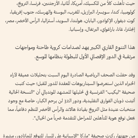
حيث تأهلت كلاً من المكسيك، أمريكا، ألمانيا، الأرجنتين، فرنسا، النرويج،
كولومبيا، كندا، سويسرا، البرازيل، المغرب، البوسنة والهرسك، جنوب إفريقيا،
كوت ديفوار، الإكوادور، اليابان، هولندا، السويد، أستراليا، الرأس الأخضر، مصر،
إنجلترا، غانا، باراغواي، البرتغال، وإسبانيا.
هذا التنوع القاري الكبير يمهد لصدامات كروية طاحنة ومواجهات
مرتقبة في الدور الإقصائي الأول للبطولة بنظامها الموسع.
وقد حفلت الصحف الرياضية الصادرة اليوم السبت بتحليلات عميقة لآراء
الخبراء الذين استعرضوا السيناريوهات المعقدة للدور المقبل؛ حيث كتبت
صحيفة "ليكيب" الفرنسية في تحليلها للمشهد المونديالي أن "النسخة الحالية
أثبتت ذوبان الفوارق التقليدية، ودور الـ32 لن يرحم الكبار، خاصة مع وجود
منتخبات عنيدة مثل النرويج بقيادة هالاند والرأس الأخضر المنظم دفاعياً، مما
يجعل توقع هوية المتأهلين للمراحل المتقدمة ضرباً من الخيال".
من جهتها، ركزت صحيفة "ماركا "الإسبانية على المسار المتوقع للماتادور، مشيرة