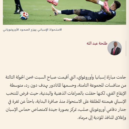
الاستحواذ الإسباني يهزم الصمود الأوروغوياني
طلحة عبد الله
جاءت مباراة إسبانيا وأوروغواي، التي أقيمت صباح السبت ضمن الجولة الثالثة
من منافسات المجموعة الثامنة، وحسمها الماتادور بهدف دون رد، متوسطة
الإيقاع الفني، لكنها حفلت بالصراعات الذهنية والبدنية، حيث فرض المنتخب
الإسباني هيمنته المطلقة على الاستحواذ منذ صافرة البداية، باحثاً عن ثغرة في
جدار دفاعي أوروغوياني صلب، تمركز بصورة جيدة لامتصاص حماس الإسبان
وإغلاق المنافذ المؤدية إلى مرماه.