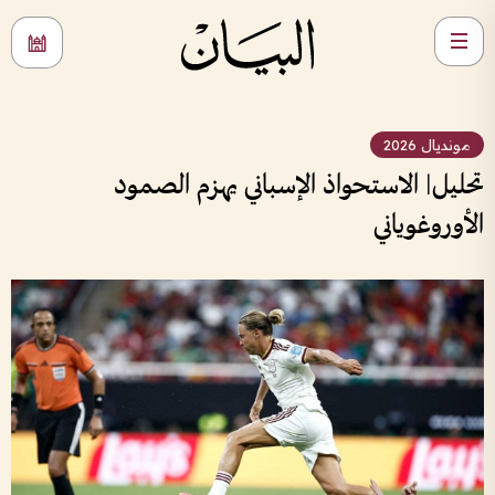
مونديال 2026
تحليل| الاستحواذ الإسباني يهزم الصمود
الأوروغوياني