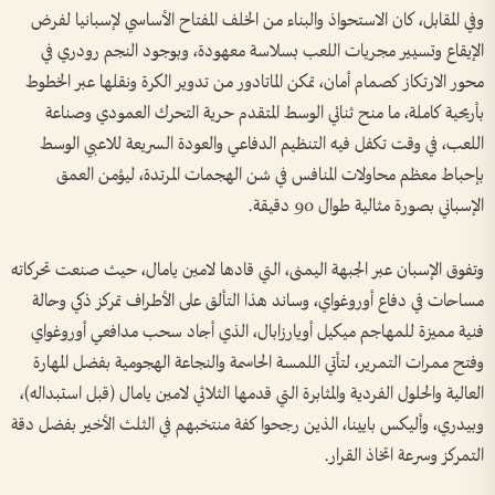
وفي المقابل، كان الاستحواذ والبناء من الخلف المفتاح الأساسي لإسبانيا لفرض
الإيقاع وتسيير مجريات اللعب بسلاسة معهودة، وبوجود النجم رودري في
محور الارتكاز كصمام أمان، تمكن الماتادور من تدوير الكرة ونقلها عبر الخطوط
بأريحية كاملة، ما منح ثنائي الوسط المتقدم حرية التحرك العمودي وصناعة
اللعب، في وقت تكفل فيه التنظيم الدفاعي والعودة السريعة للاعبي الوسط
بإحباط معظم محاولات المنافس في شن الهجمات المرتدة، ليؤمن العمق
الإسباني بصورة مثالية طوال 90 دقيقة.
وتفوق الإسبان عبر الجبهة اليمنى، التي قادها لامين يامال، حيث صنعت تحركاته
مساحات في دفاع أوروغواي، وساند هذا التألق على الأطراف تمركز ذكي وحالة
فنية مميزة للمهاجم ميكيل أويارزابال، الذي أجاد سحب مدافعي أوروغواي
وفتح ممرات التمرير، لتأتي اللمسة الحاسمة والنجاعة الهجومية بفضل المهارة
العالية والحلول الفردية والمثابرة التي قدمها الثلاثي لامين يامال (قبل استبداله)،
وبيدري، وأليكس بايينا، الذين رجحوا كفة منتخبهم في الثلث الأخير بفضل دقة
التمركز وسرعة اتخاذ القرار.