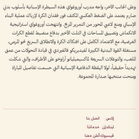
وعلى الجانب الآخر، واجه مدرب أوروغواي هذه السيطرة الإسبانية بأسلوب بدني
صارم يعتمد على الضغط العكسي المكثف فور فقدان الكرة لإرباك عملية البناء
الإسباني ومنع لاعبي المحور من التمرير المريح. وانتهجت أوروغواي استراتيجية
الانكماش وتضييق المساحات في الثلث الأخير بدفاع منضبط لقطع الكرات
العرضية، مع الاعتماد الكامل على افتكاك الكرة والانطلاق السريع نحو المرمى،
مستغلة القوة البدنية الكبيرة لفيديريكو فالفيردي في قيادة التحولات من عمق
الملعب، والتوغلات السريعة لماكسيميليانو أراوخو على الأطراف، والتي شكلت
تهديداً حقيقياً، لولا اليقظة الدفاعية الإسبانية التي حسمت تفاصيل المباراة
ومنحت منتخبها صدارة المجموعة.
إكس
اتصل بنا
لينكدإن
خدماتنا
فيسبوك
أعلن معنا