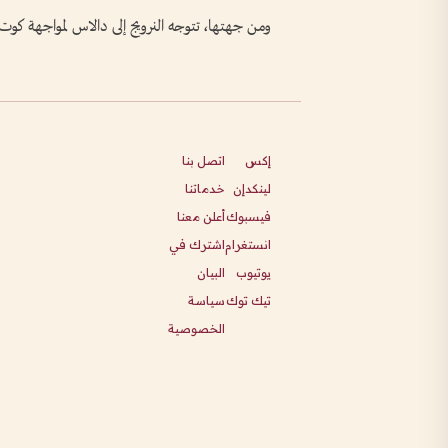
ومن جهتها، تتوجه النرويج إلى دالاس لمواجهة كوت دي
إكس
اتصل بنا
لينكدإن
خدماتنا
فيسبوك
أعلن معنا
انستغرام
اشترك في
يوتيوب
البيان
تيك توك
سياسة
الخصوصية