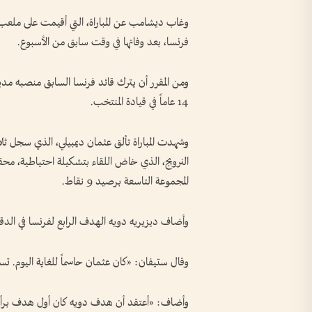
وغاب ديشامب عن المباراة، التي أقيمت على مل
فرنسا، بعد وفاتها في وقت سابق من الأسبوع.
ومن المقرر أن يترك قائد فرنسا السابق منصبه مديراً
14 عاماً في قيادة المنتخب.
وشهدت المباراة تألق عثمان ديمبيلي، الذي سجل ثلا
النرويج، الذي خاض اللقاء بتشكيلة احتياطية، محققا
المجموعة التاسعة برصيد 9 نقاط.
وأضاف ديزيريه دويه الهدف الرابع لفرنسا في الدقائ
وقال ستيفان: «كان عثمان حاسماً للغاية اليوم. تسج
وأضاف: «أعتقد أن هدف دويه كان أول هدف برأسه في 