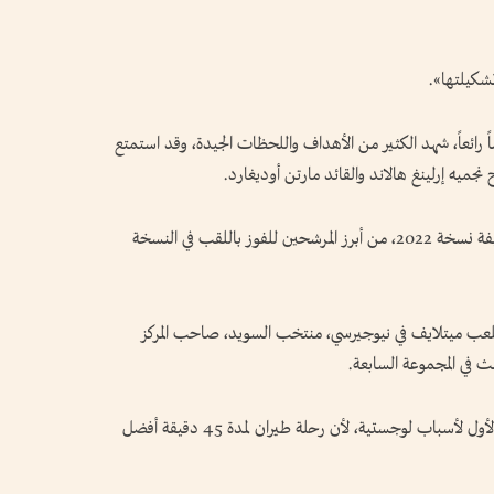
تشكيلتها».
ن العمر 69 عاماً: «كان يوماً رائعاً، شهد الكثير من الأهداف واللحظات الجيدة، وقد استمتع
اح نجميه إرلينغ هالاند والقائد مارتن أوديغارد.
وتعد فرنسا، المتوجة بلقب كأس العالم 2018 ووصيفة نسخة 2022، من أبرز المرشحين للفوز باللقب في النسخة
الثلاثاء المقبل، على ملعب ميتلايف في نيوجيرسي، منتخب السويد، صاحب المركز
ث في المجموعة السابعة.
وأوضح ستيفان: «كنا نرغب حقاً في احتلال المركز الأول لأسباب لوجستية، لأن رحلة طيران لمدة 45 دقيقة أفضل