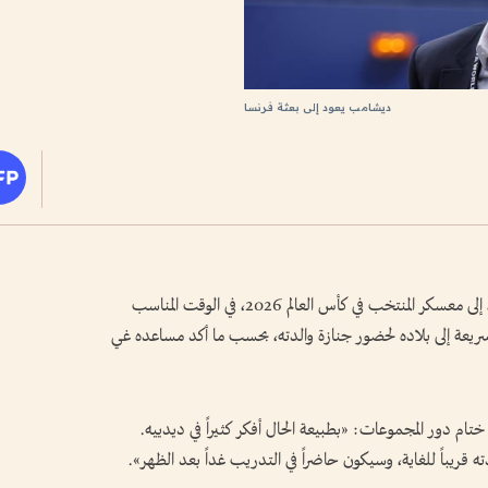
ديشامب يعود إلى بعثة فرنسا
يعود ديدييه ديشامب، المدير الفني لمنتخب فرنسا، إلى معسكر المنتخب في كأس العالم 2026، في الوقت المناسب
سريعة إلى بلاده لحضور جنازة والدته، بحسب ما أكد مساعده غي
ستيفان، عقب فوز فرنسا على النرويج 4-1 في ختام دور المجموعات: «بطبيعة الحال أفكر كثيراً في ديدييه.
ه قريباً للغاية، وسيكون حاضراً في التدريب غداً بعد الظهر».