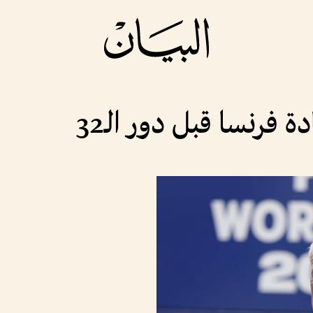
فرنسا قبل دور الـ32