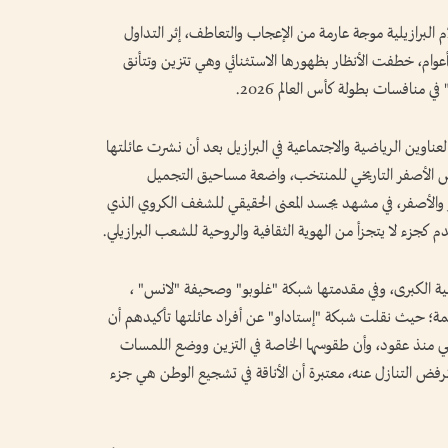
لبرازيلية موجة عارمة من الإعجاب والتعاطف، إثر التداول
واسع لقصة مشجعة معمرة تبلغ من العمر 104 أعوام، خطفت الأنظار بظهورها الاستثنائي وهي تتزين وتتأنق
منافسات بطولة كأس العالم 2026.
لعناوين الرياضية والاجتماعية في البرازيل بعد أن نشرت عائلتها
 الأصفر التاريخي للمنتخب، واضعة مساحيق التجميل
خضر والأصفر، في مشهد يجسد المعنى الحقيقي للشغف الكروي الذي
 كجزء لا يتجزأ من الهوية الثقافية والروحية للشعب البرازيلي.
ية الكبرى، وفي مقدمتها شبكة "غلوبو" وصحيفة "لانس" ،
همة؛ حيث نقلت شبكة "إستاداو" عن أفراد عائلتها تأكيدهم أن
زيلي منذ عقود، وأن طقوسها الخاصة في التزين ووضع اللمسات
رفض التنازل عنه، معتبرة أن الأناقة في تشجيع الوطن هي جزء