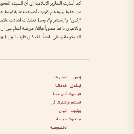
كما أشارت التقارير الإعلامية إلى أن السيدة العجوز،
من حقبة بيليه عام 1958، أصبح
"إكس" و"إنستغرام"، وسط تعليقات أشادت بملامح 
واللاعبين دافعاً معنوياً هائلاً، مبرهنة للعالم عل
الشيخوخة ويبقى نابضاً بالحياة في قلوب البرازيلي
إكس
اتصل بنا
لينكدإن
خدماتنا
فيسبوك
أعلن معنا
انستغرام
اشترك في
يوتيوب
البيان
تيك توك
سياسة
الخصوصية