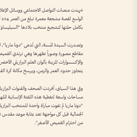
شهدت منصات التواصل الاجتماعي ووسائل الإعلام ا
ال
بكامل حلتها لتشجيع منتخب بلادها "السيليساو" في 
وتصدرت السيدة المسنة، التي تُدعى "دونا ماريا"، ا
مقاطع مصورة وصوراً تظهرها وهي ترتدي القميص
والإكسسوارات المزينة بألوان العلم البرازيلي الأ
يتجاوز حدود العمر والزمن، ويرسخ مكانة كرة القدم
وفي هذا السياق، أفردت الصحف والقنوات البرازيل
مساحات واسعة لتغطية هذه اللفتة الإنسانية المل
"دونا ماريا لم تفوت مباراة واحدة للمنتخب البرا
الجمالية قبل كل مواجهة تعد بمثابة موعد مقدس ت
من احترام القميص الأصفر".