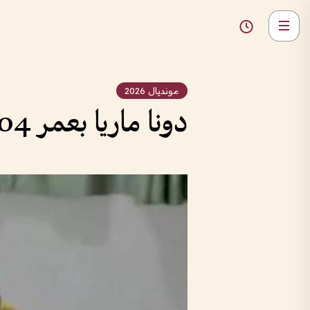
مونديال 2026
دونا ماريا بعمر 104أعوام تبهر العالم بعشق البرازيل