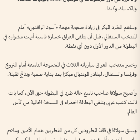
والمكسيك وكندا.
وساهم الطرد المبكر في زيادة صعوبة مهمة «أسود الرافدين» أمام
المنتخب السنغالي، قبل أن يتلقى العراق خسارة قاسية أنهت مشواره في
البطولة من الدور الأول دون أي نقطة.
وخسر منتخب العراق مبارياته الثلاث في المجموعة التاسعة أمام النرويج
وفرنسا والسنغال، ليغادر المونديال مبكرًا بعد بداية صعبة ونتائج ثقيلة.
وأصبح سولاقا صاحب تاسع حالة طرد في البطولة حتى الآن، كما بات
ثالث لاعب عربي يتلقى البطاقة الحمراء في النسخة الحالية من كأس
العالم.
وسبق سولاقا في قائمة المطرودين كل من القطريين همام الأمين وعاصم