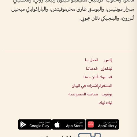
مادبو، والجنوب أفريقيين سفيفيلو سيثول وثيمبا زواني، والمكسيكي
سيزار مونتيس، والبوسني طارق محرموفيتش، والباراغواياني ميجيل
ألميرون، والبلجيكي ناثان نجويي.
إكس
اتصل بنا
لينكدإن
خدماتنا
فيسبوك
أعلن معنا
انستغرام
اشترك في البيان
يوتيوب
سياسة الخصوصية
تيك توك