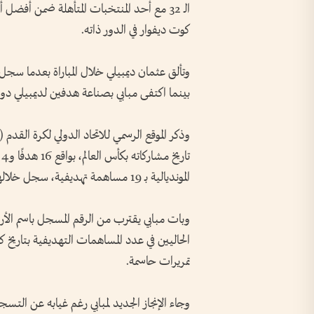
الـ 32 مع أحد المنتخبات المتأهلة ضمن أفض
كوت ديفوار في الدور ذاته.
وتألق عثمان ديمبيلي خلال المباراة بعدما سج
بينما اكتفى مبابي بصناعة هدفين لديمبيلي دون 
ت
المونديالية بـ 19 مساهمة تهديفية، سجل خلالها 12 هدفًا وصنع 7 أهداف.
وبات مبابي يقترب من الرقم المسجل باسم الأ
تمريرات حاسمة.
وجاء الإنجاز الجديد لمبابي رغم غيابه عن التسجي