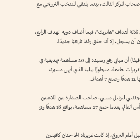
ل أصحاب المركز الثالث، بينما يلتقي المنتخب النرويجي مع
ل ثلاثة أهداف "هاتريك"، فيما أضاف دويه الهدف الرابع،
أن يسجل، إلا أنه حقق رقمًا تاريخيًا جديدًا.
وذكر الموقع الرسمي للاتحاد الدولي لكرة القدم (فيفا) أن مبابي رفع رصيده إلى 20 مساهمة تهديفية في
اريخ مشاركاته بكأس العالم، بواقع 16 هدفًا و4 تمريرات حاسمة، متجاوزًا بيليه الذي أنهى مسيرته
رجنتيني ليونيل ميسي، صاحب الصدارة بين اللاعبين
الحاليين في عدد المساهمات التهديفية بتاريخ كأس العالم، بعدما جمع 27 مساهمة، بواقع 18 هدفًا و9
ل أمام النرويج، إذ كانت تمريرتاه الحاسمتان كافيتين