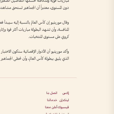
مباريات قوية ومتكافئة تحسمها التفاصيل الصغيرة
دون المستوى، معتبراً أن الجماهير تستحق مشاهدة 
وقال مورينيو إن كأس العالم بالنسبة إليه سيبدأ فعل
المنافسة، وأن تشهد البطولة مباريات أكثر قوة وإث
كروي على مستوى المنتخبات.
وأكد مورينيو أن الأدوار الإقصائية ستكون الاختبار 
الذي يليق ببطولة كأس العالم، وأن تحظى الجماهير بال
إكس
اتصل بنا
لينكدإن
خدماتنا
فيسبوك
أعلن معنا