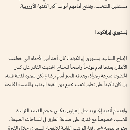
مستقبل المنتخب، وتفتح أمامهم أبواب أكبر الأندية الأوروبية.
نِستوري إيرانكوندا
الجناح الشاب، نِستوري إيرانكوندا، كان أحد أبرز الأسماء التي خطفت
الأنظار، بعدما قدم نموذجاً واضحاً للجناح الحديث القادر على كسر
الخطوط بسرعة وجرأة، وهدفه المميز أمام تركيا لم يكن مجرد لقطة فنية،
بل كان تأكيداً على تطور لاعب يجمع بين القوة البدنية واللمسة الحاسمة.
واهتمام أندية إنجليزية مثل إيفرتون يعكس حجم القيمة المتزايدة
للاعب، خصوصاً مع قدرته على صناعة الفارق في المساحات الضيقة،
وهو ما يضعه ضمن فئة المواهب القابلة للانفجار السعري خلال الفترة