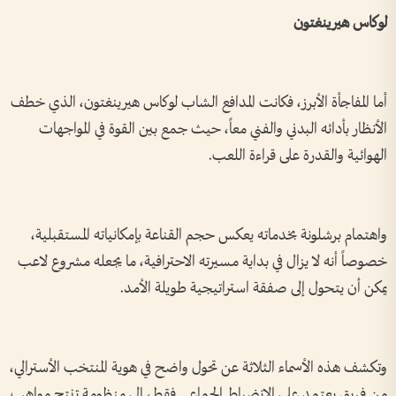
لوكاس هيرينغتون
أما المفاجأة الأبرز، فكانت المدافع الشاب لوكاس هيرينغتون، الذي خطف
الأنظار بأدائه البدني والفني معاً، حيث جمع بين القوة في المواجهات
الهوائية والقدرة على قراءة اللعب.
واهتمام برشلونة بخدماته يعكس حجم القناعة بإمكانياته المستقبلية،
خصوصاً أنه لا يزال في بداية مسيرته الاحترافية، ما يجعله مشروع لاعب
يمكن أن يتحول إلى صفقة استراتيجية طويلة الأمد.
وتكشف هذه الأسماء الثلاثة عن تحول واضح في هوية المنتخب الأسترالي،
من فريق يعتمد على الانضباط الجماعي فقط، إلى منظومة تنتج مواهب