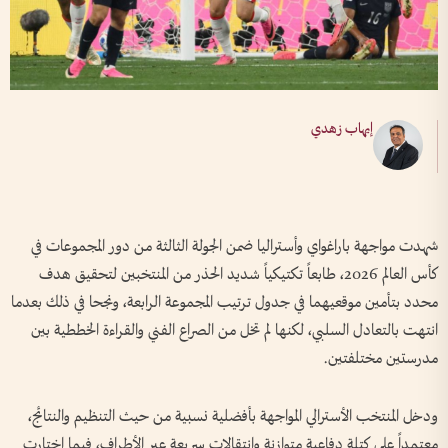
إيهاب زهدي
شهدت مواجهة باراغواي وأستراليا ضمن الجولة الثالثة من دور المجموعات في
كأس العالم 2026، طابعاً تكتيكياً شديد الحذر من المنتخبين لتحقيق هدف
محدد بتأمين موقعيهما في جدول ترتيب المجموعة الرابعة، ونجحا في ذلك بعدما
انتهت بالتعادل السلبي، لكنها لم تخل من الصراع الفني والقراءة الخططية بين
مدرستين مختلفتين.
ودخل المنتخب الأسترالي المواجهة بأفضلية نسبية من حيث التنظيم والنتائج،
معتمداً على كتلة دفاعية متوازنة وانتقالات سريعة عبر الأطراف، فيما اختارت