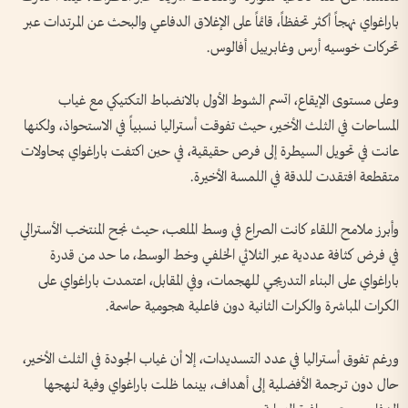
باراغواي نهجاً أكثر تحفظاً، قائماً على الإغلاق الدفاعي والبحث عن المرتدات عبر
تحركات خوسيه أرس وغابرييل أفالوس.
وعلى مستوى الإيقاع، اتسم الشوط الأول بالانضباط التكتيكي مع غياب
المساحات في الثلث الأخير، حيث تفوقت أستراليا نسبياً في الاستحواذ، ولكنها
عانت في تحويل السيطرة إلى فرص حقيقية، في حين اكتفت باراغواي بمحاولات
متقطعة افتقدت للدقة في اللمسة الأخيرة.
وأبرز ملامح اللقاء كانت الصراع في وسط الملعب، حيث نجح المنتخب الأسترالي
في فرض كثافة عددية عبر الثلاثي الخلفي وخط الوسط، ما حد من قدرة
باراغواي على البناء التدريجي للهجمات، وفي المقابل، اعتمدت باراغواي على
الكرات المباشرة والكرات الثانية دون فاعلية هجومية حاسمة.
ورغم تفوق أستراليا في عدد التسديدات، إلا أن غياب الجودة في الثلث الأخير،
حال دون ترجمة الأفضلية إلى أهداف، بينما ظلت باراغواي وفية لنهجها