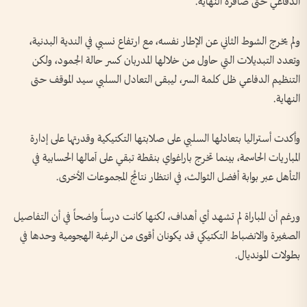
الدفاعي حتى صافرة النهاية.
ولم يخرج الشوط الثاني عن الإطار نفسه، مع ارتفاع نسبي في الندية البدنية،
وتعدد التبديلات التي حاول من خلالها المدربان كسر حالة الجمود، ولكن
التنظيم الدفاعي ظل كلمة السر، ليبقى التعادل السلبي سيد الموقف حتى
النهاية.
وأكدت أستراليا بتعادلها السلبي على صلابتها التكتيكية وقدرتها على إدارة
المباريات الحاسمة، بينما تخرج باراغواي بنقطة تبقي على آمالها الحسابية في
التأهل عبر بوابة أفضل الثوالث، في انتظار نتائج المجموعات الأخرى.
ورغم أن المباراة لم تشهد أي أهداف، لكنها كانت درساً واضحاً في أن التفاصيل
الصغيرة والانضباط التكتيكي قد يكونان أقوى من الرغبة الهجومية وحدها في
بطولات المونديال.