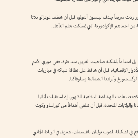
دور ردت سريعاً بهدف نيلسون أنغولو، قبل أن يخطف غونزالو بلاتا
ادور، بل امتداداً لمشكلة صاحبت الفريق منذ فترة، ففي دوري الأمم
هداف في الأدوار الإقصائية، قبل أن يحافظ على نظافة شباكه في مباريات
وكسمبورغ وأيرلندا الشمالية وسلوفاكيا.
ومع مواجهة منافسين أقوى في تحضيرات مونديال 2026، عادت الهشاشة الدفاعية للظهور، إذ استقبلت ألمانيا
نا والولايات المتحدة، قبل أن تتلقى أهدافاً من كوراساو وكوت
في تشكيلة المدرب يوليان ناغلسمان، بتمزق في الرباط الجانبي