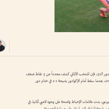
رغم حسمه صدارة المجموعة الخامسة والتأهل إلى دور الـ32، فإن المنتخب الألماني كشف مجدداً عن 3 نقاط ضعف
قد تضع سقفاً واضحاً لطموحاته في كأس العالم 2026، بعدما سقط أمام الإكوادور بنتيجة 1-2 في ختام دور
سي، بدت علامات الإحباط واضحة على وجوه لاعبي ألمانيا، في
يجة المباراة، التي لم تؤثر على صدارة المجموعة.