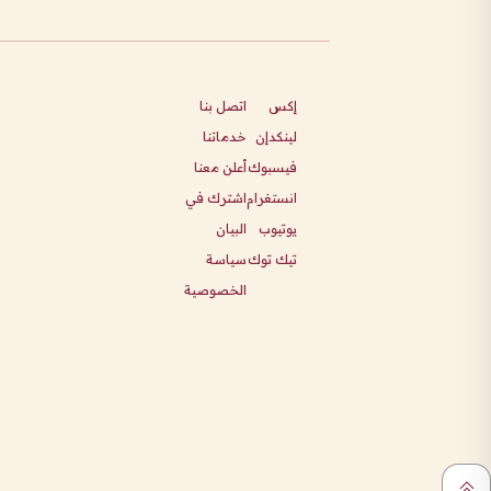
إكس
اتصل بنا
لينكدإن
خدماتنا
فيسبوك
أعلن معنا
انستغرام
اشترك في
يوتيوب
البيان
تيك توك
سياسة
الخصوصية