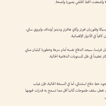
ولة وأضعفت الخط الخلفي بصورة واضحة.
الا وفلوريان فيرتز وكاي هافرتز ودينيز أونداف وليروي ساني،
افياً في الأدوار الإقصائية.
ثل فرنسا، سيجد الدفاع نفسه أمام سرعة وخطورة كيليان مبابي
 تعقيداً في ظل المستويات الدفاعية الحالية.
ً بوجود خط دفاع استثنائي، أما في النسخة الحالية، فإن غياب
قد يجعل سقف طموحات ألمانيا أقل مما تسمح به قدرات نجومها
.