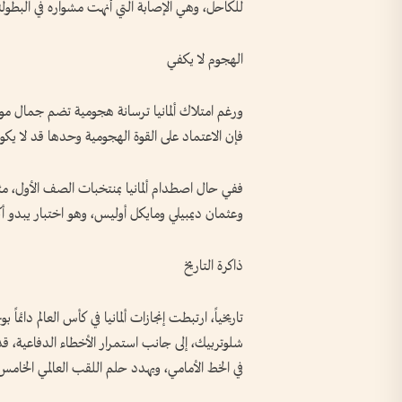
للكاحل، وهي الإصابة التي أنهت مشواره في البط
الهجوم لا يكفي
ورغم امتلاك ألمانيا ترسانة هجومية تضم جمال موسي
فإن الاعتماد على القوة الهجومية وحدها قد لا يكون ك
ففي حال اصطدام ألمانيا بمنتخبات الصف الأول، م
وعثمان ديمبيلي ومايكل أوليس، وهو اختبار يبدو أكثر
ذاكرة التاريخ
تاريخياً، ارتبطت إنجازات ألمانيا في كأس العالم دائما
شلوتربيك، إلى جانب استمرار الأخطاء الدفاعية، 
في الخط الأمامي، ويهدد حلم اللقب العالمي الخامس