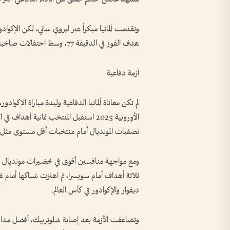
وتقدمت ألمانيا مبكراً عبر ليروي ساني، لكن الإكوا
هدف الفوز في الدقيقة 77، وسط احتفالات صاخبة من الجماهير الإكوادورية التي تمسكت بحلم التأهل.
أزمة دفاعية
لم تكن معاناة ألمانيا الدفاعية وليدة مباراة الإكو
الأوروبية 2025 استقبل المنتخب ثمانية أ
تصفيات المونديال أمام منتخبات أقل مستوى مثل ل
ثلاثة أهداف أمام سويسرا، ثم اهتزت شباكها أمام غا
ديفوار والإكوادور في كأس العالم.
وتضاعفت الأزمة بعد إصابة شلوتربيك، أفضل مدافع 