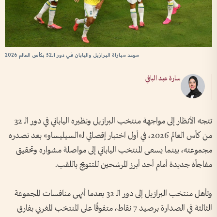
موعد مباراة البرازيل واليابان في دور الـ32 بكأس العالم 2026
سارة عبد الباقي
تتجه الأنظار إلى مواجهة منتخب البرازيل ونظيره الياباني في دور الـ 32
من كأس العالم 2026، في أول اختبار إقصائي لـ«السيليساو» بعد تصدره
مجموعته، بينما يسعى المنتخب الياباني إلى مواصلة مشواره وتحقيق
مفاجأة جديدة أمام أحد أبرز المرشحين للتتويج باللقب.
وتأهل منتخب البرازيل إلى دور الـ 32 بعدما أنهى منافسات المجموعة
الثالثة في الصدارة برصيد 7 نقاط، متفوقًا على المنتخب المغربي بفارق