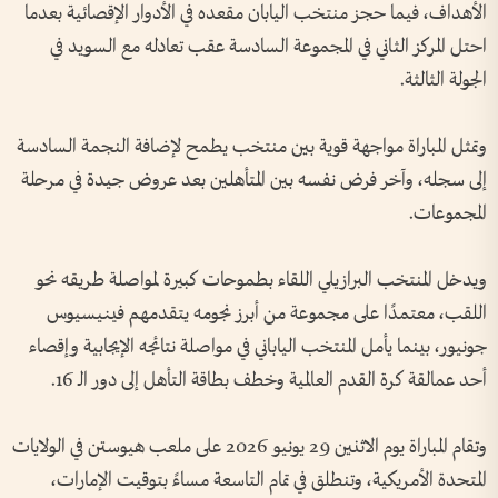
الأهداف، فيما حجز منتخب اليابان مقعده في الأدوار الإقصائية بعدما
احتل المركز الثاني في المجموعة السادسة عقب تعادله مع السويد في
الجولة الثالثة.
وتمثل المباراة مواجهة قوية بين منتخب يطمح لإضافة النجمة السادسة
إلى سجله، وآخر فرض نفسه بين المتأهلين بعد عروض جيدة في مرحلة
المجموعات.
ويدخل المنتخب البرازيلي اللقاء بطموحات كبيرة لمواصلة طريقه نحو
اللقب، معتمدًا على مجموعة من أبرز نجومه يتقدمهم فينيسيوس
جونيور، بينما يأمل المنتخب الياباني في مواصلة نتائجه الإيجابية وإقصاء
أحد عمالقة كرة القدم العالمية وخطف بطاقة التأهل إلى دور الـ 16.
وتقام المباراة يوم الاثنين 29 يونيو 2026 على ملعب هيوستن في الولايات
المتحدة الأمريكية، وتنطلق في تمام التاسعة مساءً بتوقيت الإمارات،