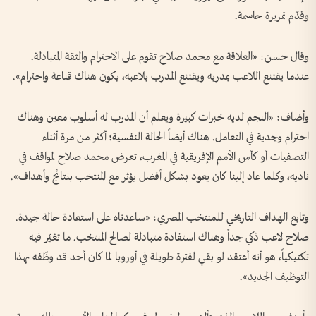
وقدّم تمريرة حاسمة.
وقال حسن: «العلاقة مع محمد صلاح تقوم على الاحترام والثقة المتبادلة.
عندما يقتنع اللاعب بمدربه ويقتنع المدرب بلاعبه، يكون هناك قناعة واحترام».
وأضاف: «النجم لديه خبرات كبيرة ويعلم أن المدرب له أسلوب معين وهناك
احترام وجدية في التعامل. هناك أيضاً الحالة النفسية؛ أكثر من مرة أثناء
التصفيات أو كأس الأمم الإفريقية في المغرب، تعرض محمد صلاح لمواقف في
ناديه، وكلما عاد إلينا كان يعود بشكل أفضل يؤثر مع المنتخب بنتائج وأهداف».
وتابع الهداف التاريخي للمنتخب المصري: «ساعدناه على استعادة حالة جيدة.
صلاح لاعب ذكي جداً وهناك استفادة متبادلة لصالح المنتخب. ما تغيّر فيه
تكتيكياً، هو أنه أعتقد لو بقي لفترة طويلة في أوروبا لما كان أحد قد وظّفه بهذا
التوظيف الجديد».