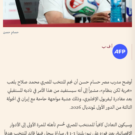
حسام حسن
أ ف ب
أوضح مدرب مصر حسام حسن أن نجم المنتخب المصري محمد صلاح يلعب
«بحرية لكن بنظام»، مشيراً إلى أنه سيستفيد من هذا الأمر في ناديه المستقبلي
بعد مغادرة ليفربول الإنجليزي، وذلك عشية مواجهة حاسمة مع إيران في الجولة
الثالثة من الدور الأول لمونديال 2026.
وسيكون التعادل كافياً للمنتخب المصري لحسم تأهله للمرة الأولى إلى الأدوار
الإقصائية، بعد فوزه على نيوزيلندا 3-1 في مباراة سجل فيها قائد المنتخب هدفاً